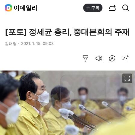
공유하기
통합검색
이데일리
구독
[포토] 정세균 총리, 중대본회의 주재
김태형
2021. 1. 15. 09:03
요약보기
음성으로 듣기
번역 설정
글씨크기 조절하기
이미지 크게 보기