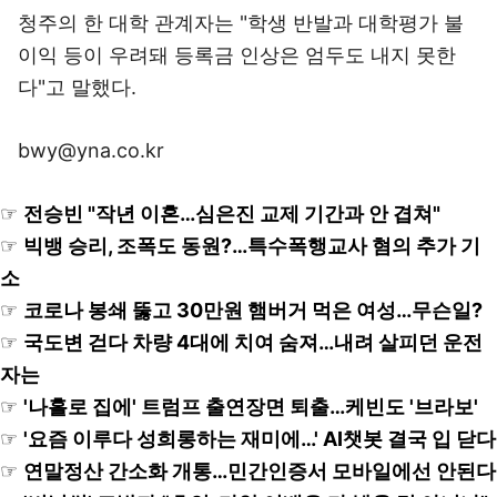
청주의 한 대학 관계자는 "학생 반발과 대학평가 불
이익 등이 우려돼 등록금 인상은 엄두도 내지 못한
다"고 말했다.
bwy@yna.co.kr
☞
전승빈 "작년 이혼…심은진 교제 기간과 안 겹쳐"
☞
빅뱅 승리, 조폭도 동원?…특수폭행교사 혐의 추가 기
소
☞
코로나 봉쇄 뚫고 30만원 햄버거 먹은 여성…무슨일?
☞
국도변 걷다 차량 4대에 치여 숨져…내려 살피던 운전
자는
☞
'나홀로 집에' 트럼프 출연장면 퇴출…케빈도 '브라보'
☞
'요즘 이루다 성희롱하는 재미에…' AI챗봇 결국 입 닫다
☞
연말정산 간소화 개통…민간인증서 모바일에선 안된다