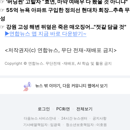
☞
'버닝썬' 고발자 “효연, 마약 여배우 다 봤을 것 아니냐"
☞
55억 뉴욕 아파트 구입한 정의선 현대차 회장…추측 무
성
☞
강원 고성 해변 뒤덮은 죽은 매오징어…"젓갈 담글 것"
▶연합뉴스 앱 지금 바로 다운받기~
<저작권자(c) 연합뉴스, 무단 전재-재배포 금지>
Copyright © 연합뉴스. 무단전재 -재배포, AI 학습 및 활용 금지
뉴스 밖 이야기, 다음 커뮤니티 웹에서 보기
로그인
PC화면
전체보기
다음뉴스 서비스안내
24시간 뉴스센터
공지사항
기사배열책임자 : 임광욱
청소년보호책임자 : 이호원