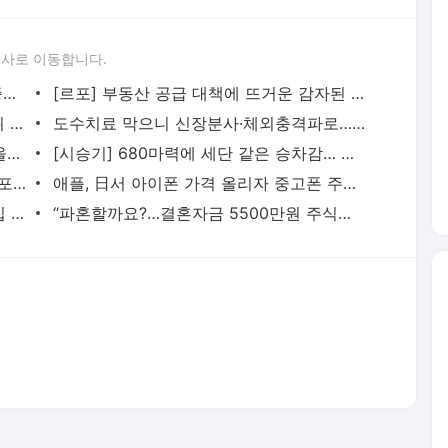
론사로 이동합니다.
압구정현대, 직접 증여가 매각 후 현금 증여보다 세금 7억 덜 낸다…계산기 두드리는 강남 고령
[르포] 부동산 공급 대책에 뜨거운 감자된 ‘용산공원’… 시민들은 “녹지 지켜야”
[인터뷰] 美 DARPA AI 사이버 챌린지 1위 이끈 김태수 마이크로소프트 부사장 “AI 모델보다 중요한
도수치료 막으니 신장분사·체외충격파로… 비급여 ‘풍선효과’
박리다매 한계 부딪혔나… 국내선 가격 올리고 해외로 향하는 저가커피
[시승기] 680마력에 세단 같은 승차감… 볼보 전기 SUV ‘EX90’
‘음악 앱’이 넷플릭스와 어깨 나란히… 스포티파이 유료 이용자 3억 돌파 비결은
애플, 日서 아이폰 가격 올리자 중고폰 주문량 2배 껑충… 리퍼폰 패널은 신제품용 추월
[줌인] 호르무즈 서명 앞두고 이란 리더십 증발… 최고지도자 잠행·대통령 사임설
“파혼할까요?…결혼자금 5500만원 주식으로 날린 예비신부