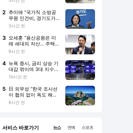
5시간 전
2
추미애 “국가직 소방공
무원 인건비, 경기도가 1
조원 이상 부담… 재정
3시간 전
개혁 시급”
3
오세훈 “용산공원은 미
래 세대의 자산… 주택
건설, 지속 가능한 정책
6시간 전
아냐”
4
뉴욕 증시, 금리 상승 기
대감 꺾이며 3대 지수
상승 마감
10시간 전
5
日 외무성 “한국 조사선
이 협의 없이 독도 해양
조사… 외교 라인 통해
6시간 전
항의”
서비스 바로가기
뉴스
연예
스포츠