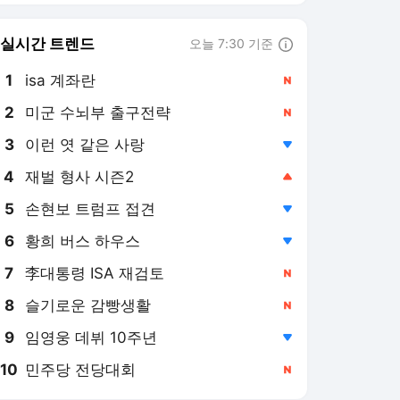
실시간 트렌드
오늘 7:30 기준
툴팁보기
1
isa 계좌란
,신규
2
미군 수뇌부 출구전략
,신규
3
이런 엿 같은 사랑
,하락
4
재벌 형사 시즌2
,상승
5
손현보 트럼프 접견
,하락
6
황희 버스 하우스
,하락
7
李대통령 ISA 재검토
,신규
8
슬기로운 감빵생활
,신규
9
임영웅 데뷔 10주년
,하락
10
민주당 전당대회
,신규