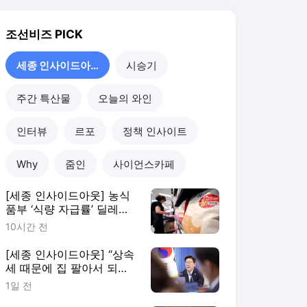
조선비즈
PICK
세종 인사이드아웃
시승기
주간 특산물
오늘의 와인
인터뷰
르포
정책 인사이트
Why
줌인
사이언스카페
[세종 인사이드아웃] 농식
품부 ‘식량 자급률’ 딜레
마... “5년 마다 찾아오는 고
10시간 전
민”
[세종 인사이드아웃] “상속
세 때문에 집 팔아서 되겠
냐” 李 약속한 ‘공제 확대’
1일 전
도입 불발