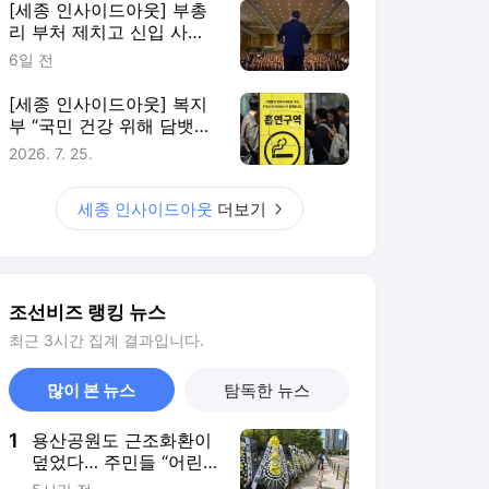
[세종 인사이드아웃] 부총
리 부처 제치고 신입 사무
관 대거 받는 공정위… ‘경
6일 전
제 검찰’ 몸집 키운다
[세종 인사이드아웃] 복지
부 “국민 건강 위해 담뱃값
올려야” VS 재경부 “물가
2026. 7. 25.
부담이 있어서…”
세종 인사이드아웃
더보기
조선비즈 랭킹 뉴스
최근 3시간 집계 결과입니다.
많이 본 뉴스
탐독한 뉴스
1
용산공원도 근조화환이
덮었다… 주민들 “어린
이정원에 주택 안 돼”