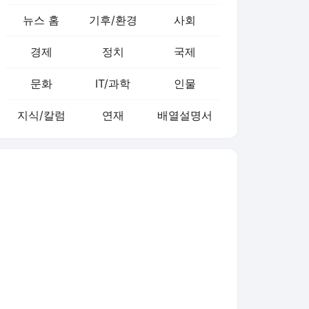
뉴스 홈
기후/환경
사회
경제
정치
국제
문화
IT/과학
인물
지식/칼럼
연재
배열설명서