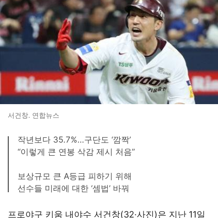
서건창. 연합뉴스
작년보다 35.7%…구단도 ‘깜짝’
“이렇게 큰 연봉 삭감 제시 처음”
보상규모 큰 A등급 피하기 위해
선수들 미래에 대한 ‘셈법’ 바꿔
프로야구 키움 내야수 서건창(32·사진)은 지난 11일