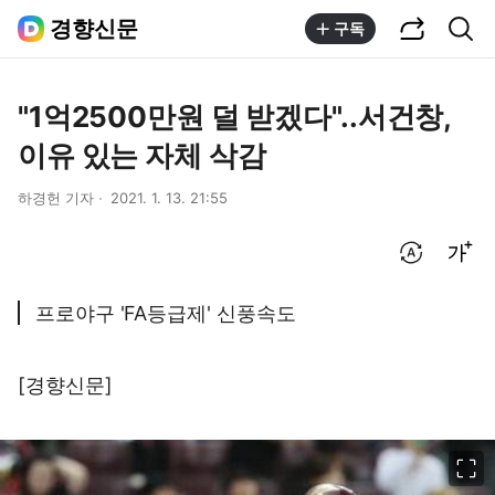
공유하기
통합검색
경향신문
구독
"1억2500만원 덜 받겠다"..서건창,
이유 있는 자체 삭감
하경헌 기자
2021. 1. 13. 21:55
번역 설정
글씨크기 조절하기
프로야구 'FA등급제' 신풍속도
[경향신문]
이미지 크게 보기