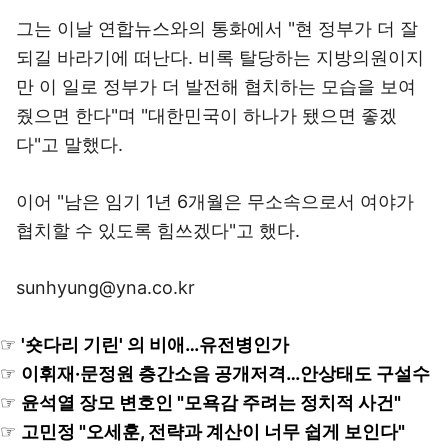
그는 이날 연합뉴스와의 통화에서 "현 정부가 더 잘
되길 바라기에 떠난다. 비록 탈당하는 지방의원이지
만 이 일로 정부가 더 발전해 협치하는 모습을 보여
줬으면 한다"며 "대한민국이 하나가 됐으면 좋겠
다"고 말했다.
이어 "남은 임기 1년 6개월은 무소속으로서 여야가
협치할 수 있도록 힘쓰겠다"고 했다.
sunhyung@yna.co.kr
☞
'숏다리 기린' 의 비애…유전병인가
☞
이휘재·문정원 층간소음 공개저격…안상태도 구설수
☞
윤석열 장모 변호인 "모욕감 주려는 정치적 사건"
☞
고민정 "오세훈, 전략과 계산이 너무 쉽게 보인다"