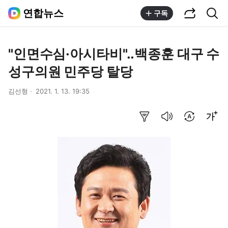
공유하기
통합검색
연합뉴스
구독
"인면수심·아시타비"..백종훈 대구 수
성구의원 민주당 탈당
김선형
2021. 1. 13. 19:35
요약보기
음성으로 듣기
번역 설정
글씨크기 조절하기