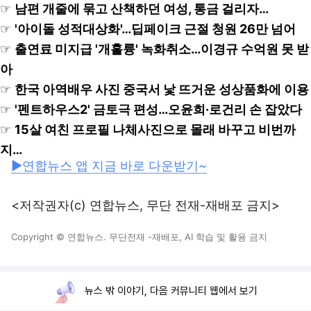
☞
남편 개줄에 묶고 산책하던 여성, 통금 걸리자…
☞
'아이돌 성적대상화'…딥페이크 근절 청원 26만 넘어
☞
출연료 미지급 '개훌륭' 녹화취소…이경규 수억원 못 받
아
☞
한국 아역배우 사진 중국서 낯 뜨거운 성상품화에 이용
☞
'펜트하우스2' 금토극 편성…오윤희·로건리 손 잡았다
☞
15살 여친 프로필 나체사진으로 몰래 바꾸고 비번까
지…
▶연합뉴스 앱 지금 바로 다운받기~
<저작권자(c) 연합뉴스, 무단 전재-재배포 금지>
Copyright © 연합뉴스. 무단전재 -재배포, AI 학습 및 활용 금지
뉴스 밖 이야기, 다음 커뮤니티 웹에서 보기