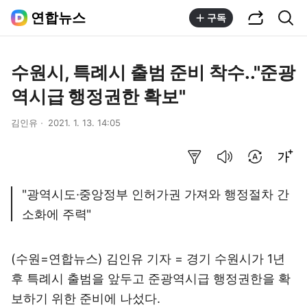
공유하기
통합검색
연합뉴스
구독
수원시, 특례시 출범 준비 착수.."준광
역시급 행정권한 확보"
김인유
2021. 1. 13. 14:05
요약보기
음성으로 듣기
번역 설정
글씨크기 조절하기
"광역시도·중앙정부 인허가권 가져와 행정절차 간
소화에 주력"
(수원=연합뉴스) 김인유 기자 = 경기 수원시가 1년
후 특례시 출범을 앞두고 준광역시급 행정권한을 확
보하기 위한 준비에 나섰다.