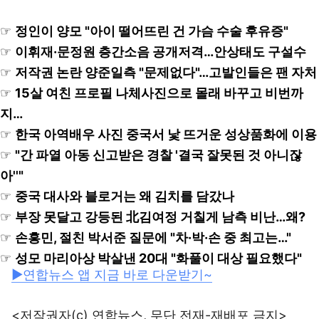
☞
정인이 양모 "아이 떨어뜨린 건 가슴 수술 후유증"
☞
이휘재·문정원 층간소음 공개저격…안상태도 구설수
☞
저작권 논란 양준일측 "문제없다"…고발인들은 팬 자처
☞
15살 여친 프로필 나체사진으로 몰래 바꾸고 비번까
지…
☞
한국 아역배우 사진 중국서 낯 뜨거운 성상품화에 이용
☞
"간 파열 아동 신고받은 경찰 '결국 잘못된 것 아니잖
아''"
☞
중국 대사와 블로거는 왜 김치를 담갔나
☞
부장 못달고 강등된 北김여정 거칠게 남측 비난…왜?
☞
손흥민, 절친 박서준 질문에 "차·박·손 중 최고는…"
☞
성모 마리아상 박살낸 20대 "화풀이 대상 필요했다"
▶연합뉴스 앱 지금 바로 다운받기~
<저작권자(c) 연합뉴스, 무단 전재-재배포 금지>