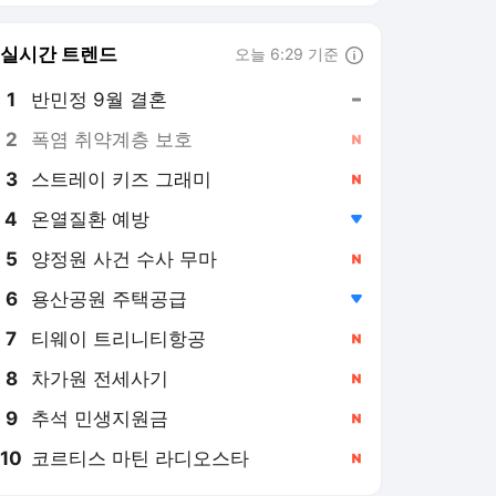
실시간 트렌드
오늘 6:29 기준
툴팁보기
1
반민정 9월 결혼
,유지
2
폭염 취약계층 보호
,신규
3
스트레이 키즈 그래미
,신규
4
온열질환 예방
,하락
5
양정원 사건 수사 무마
,신규
6
용산공원 주택공급
,하락
7
티웨이 트리니티항공
,신규
8
차가원 전세사기
,신규
9
추석 민생지원금
,신규
10
코르티스 마틴 라디오스타
,신규