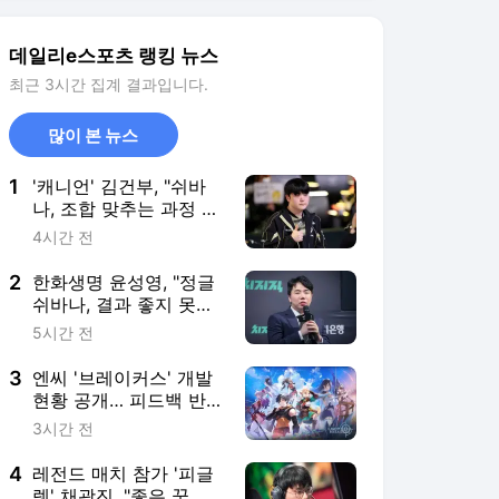
데일리e스포츠 랭킹 뉴스
최근 3시간 집계 결과입니다.
많이 본 뉴스
1
'캐니언' 김건부, "쉬바
나, 조합 맞추는 과정 난
이도 있어"
4시간 전
2
한화생명 윤성영, "정글
쉬바나, 결과 좋지 못해
할 말 없어"
5시간 전
3
엔씨 '브레이커스' 개발
현황 공개… 피드백 반
영해 전투·성장 시스템
3시간 전
손본다
4
레전드 매치 참가 '피글
렛' 채광진, "좋은 꿈 꾸