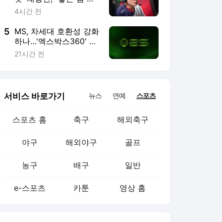
게 해줘 감사"
4시간 전
5
MS, 차세대 호환성 강화
하나…'엑스박스360' 지
원설 확산
21시간 전
서비스 바로가기
뉴스
연예
스포츠
스포츠 홈
축구
해외축구
야구
해외야구
골프
농구
배구
일반
e-스포츠
카툰
영상 홈