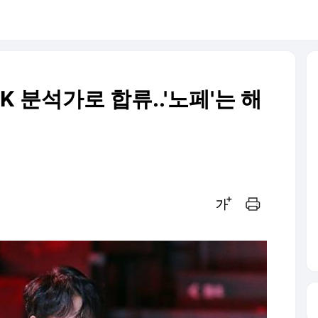
LCK 분석가로 합류..'노페'는 해
글씨크기 조절하기
인쇄하기