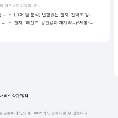
당 언론사로 이동합니다.
[LCK 팀 분석] '디펜딩 챔피언' 담원, 이견 없는 'LCK Khan'
[LCK 팀 분석] 변함없는 젠지, 전력도 강함도 그대로
LPL 데뷔전 치르는 '너구리' 장하권, 기세 이어갈까
젠지, '레전드' 강찬용과 재계약…류제홍·'큐베' 영입
서비스 약관/정책
 글쓴이에 있으며, Daum의 입장과 다를 수 있습니다.