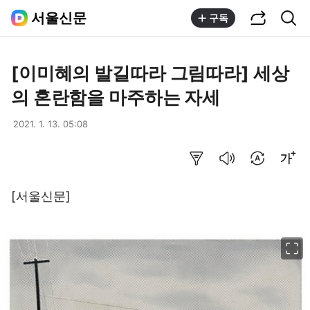
공유하기
통합검색
서울신문
구독
[이미혜의 발길따라 그림따라] 세상
의 혼란함을 마주하는 자세
2021. 1. 13. 05:08
요약보기
음성으로 듣기
번역 설정
글씨크기 조절하기
[서울신문]
이미지 크게 보기