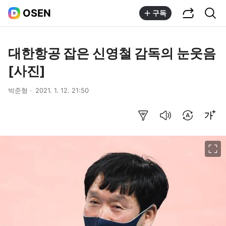
공유하기
통합검색
OSEN
구독
대한항공 잡은 신영철 감독의 눈웃음
[사진]
박준형
2021. 1. 12. 21:50
요약보기
음성으로 듣기
번역 설정
글씨크기 조절하기
이미지 크게 보기