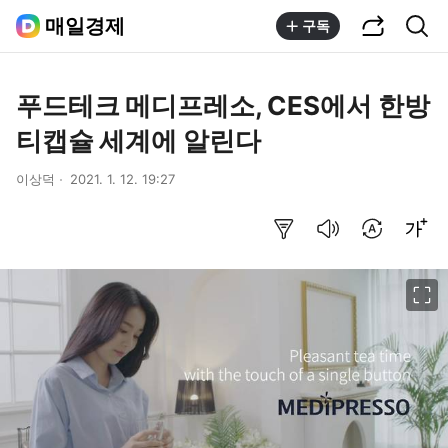
공유하기
통합검색
매일경제
구독
푸드테크 메디프레소, CES에서 한방
티캡슐 세계에 알린다
이상덕
2021. 1. 12. 19:27
요약보기
음성으로 듣기
번역 설정
글씨크기 조절하기
이미지 크게 보기