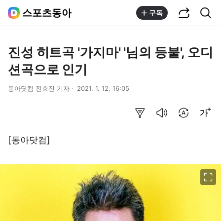
공유하기
통합검색
스포츠동아
구독
진성 히트곡 '가지마' '님의 등불', 오디
션곡으로 인기
동아닷컴 전효진 기자
2021. 1. 12. 16:05
요약보기
음성으로 듣기
번역 설정
글씨크기 조절하기
[동아닷컴]
이미지 크게 보기