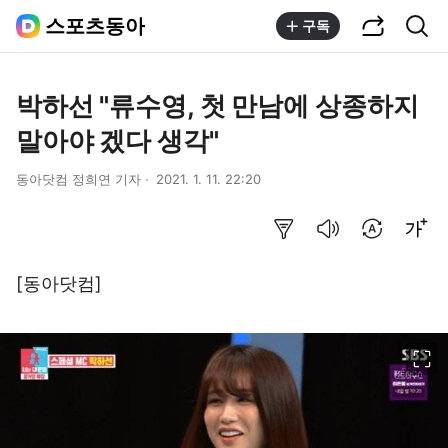
공유하기
통합검색
스포츠동아
구독
박하선 "류수영, 첫 만남에 상종하지
말아야 겠다 생각"
동아닷컴 정희연 기자
2021. 1. 11. 22:20
요약보기
음성으로 듣기
번역 설정
글씨크기 조절하기
[동아닷컴]
이미지 크게 보기