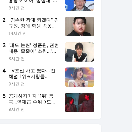
홍명보 이어 '성접대' 축
구협회 저격…"상상 이
8시간 전
상으로 썩은 조직" [RE:
스타]
2
"겸손한 광대 되겠다" 김
규원, 장애 학생 속옷
'손세탁→졸업식 참
14시간 전
석'까지…뒤늦은 전해진
미담
3
'태도 논란' 정준원, 관련
내용 '줄줄이' 소환…"사
주서 입조심하라고" 누
8시간 전
리꾼 주목
4
TV조선 사고 쳤다…'전
채널 1위→시청률
3.3%'로 안방 극장 휩쓴
9시간 전
韓 예능 ('미스트롯 포
유')
5
공개하자마자 '1위' 등
극…역대급 수위→도파
민 폭발 전개로 평점 대
9시간 전
박 난 韓 드라마 ('지금
불륜')