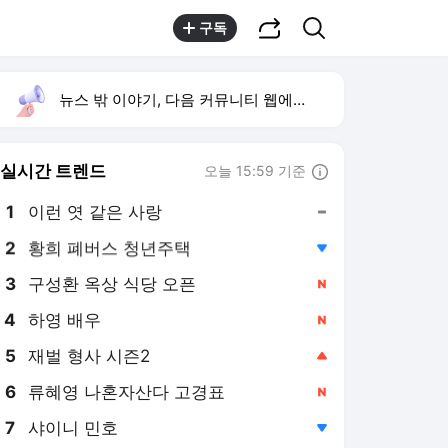
공유하기
검색
구독
뉴스 밖 이야기, 다음 커뮤니티 웹에서 보기
실시간 트렌드
오늘 15:59 기준
툴팁보기
1
이런 엿 같은 사랑
,유지
2
황희 폐버스 청년주택
,하락
3
구성환 옥상 식당 오픈
,신규
4
하영 배우
,신규
5
재벌 형사 시즌2
,상승
6
류혜영 나혼자산다 고경표
,신규
7
샤이니 민호
,하락