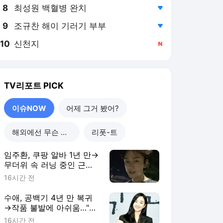
8
최성원 백혈병 완치
,하락
9
조규찬 해이 기러기 부부
,하락
10
신천지
,신규
TV리포트
PICK
이슈NOW
어제 그거 봤어?
해외에선 무슨 일이?
리폿-트
임주환, 쿠팡 알바 1년 만→
무더위 속 러닝 중인 근황
[RE:스타]
16시간 전
수애, 공백기 4년 만 복귀
→작품 불발에 아쉬움…"쉬
는 동안 계속 기다려"
16시간 전