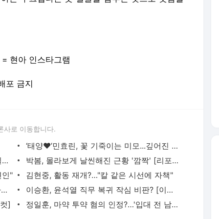
 사진 = 현아 인스타그램
재배포 금지
론사로 이동합니다.
‘태양♥’민효린, 꽃 기죽이는 미모...깊어진 고혹미 [리포트:컷]
구혜선, 몽환미 넘치는 여신 비주얼 “매일이 리즈 갱신” [리포트:컷]
박봄, 몰라보게 날씬해진 근황 '깜짝' [리포트:컷]
연인"
김현중, 활동 재개?…"칼 같은 시선에 자책"
태연 라비 열애?…SM 측 "친한 선후배 사이" [공식입장]
이승환, 윤석열 직무 복귀 작심 비판? [이슈 리포트]
컷]
정일훈, 마약 투약 혐의 인정?…'입대 전 남긴 글' [이슈 리포트]