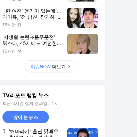
"'현 여친' 윤가이 있는데"…
아이유, '전 남친' 장기하 노
래 언급에 갑론을박
16시간 전
'사생활 논란→음주운전'
男스타, 45세에도 여전한
꽃미모…母과 달달한 시간
16시간 전
[RE:스타]
이슈NOW
더보기
TV리포트 랭킹 뉴스
최근 3시간 집계 결과입니다.
많이 본 뉴스
1
'해바라기' 출연 男배우,