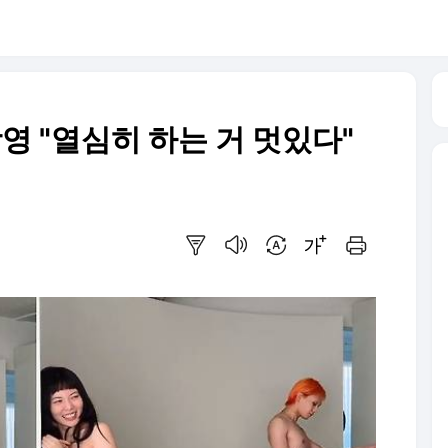
촬영 "열심히 하는 거 멋있다"
요약보기
음성으로 듣기
번역 설정
글씨크기 조절하기
인쇄하기