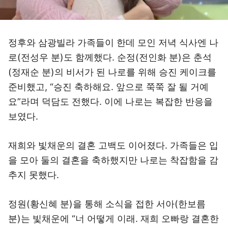
정후와 삼광빌라 가족들이 한데 모인 저녁 식사엔 나
로(전성우 분)도 함께했다. 순정(전인화 분)은 춘석
(정재순 분)의 비서가 된 나로를 위해 승진 케이크를
준비했고, “승진 축하해요. 앞으로 쭉쭉 잘 될 거예
요”라며 덕담도 전했다. 이에 나로는 복잡한 반응을
보였다.
재희와 빛채운의 결혼 고백도 이어졌다. 가족들은 입
을 모아 둘의 결혼을 축하했지만 나로는 착잡함을 감
추지 못했다.
정원(황신혜 분)을 통해 소식을 접한 서아(한보름
분)는 빛채운에 “너 어떻게 이래. 재희 오빠랑 결혼한