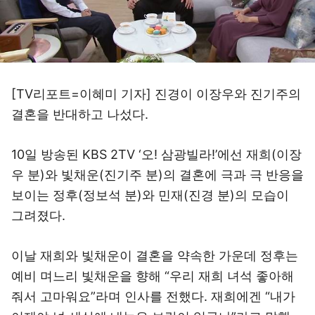
[TV리포트=이혜미 기자] 진경이 이장우와 진기주의
결혼을 반대하고 나섰다.
10일 방송된 KBS 2TV ‘오! 삼광빌라!’에선 재희(이장
우 분)와 빛채운(진기주 분)의 결혼에 극과 극 반응을
보이는 정후(정보석 분)와 민재(진경 분)의 모습이
그려졌다.
이날 재희와 빛채운이 결혼을 약속한 가운데 정후는
예비 며느리 빛채운을 향해 “우리 재희 녀석 좋아해
줘서 고마워요”라며 인사를 전했다. 재희에겐 “내가