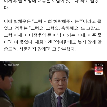
이제야 널 세상에 내놓은 보람이 있구나”라고 말했
다.
이에 빛채운은 “그럼 저희 허락해주시는?”이라고 물
었고, 정후는 “그럼요, 그럼요. 축하해요. 또 고맙고.
그럼 이제 이 이정후의 큰 따님이 되는 거네. 아주 좋
아”라며 웃었다. 재희에겐 “엄마한테도 늦지 않게 말
씀드려. 서운하지 않게”라고 당부했다.
이미지 크게 보기