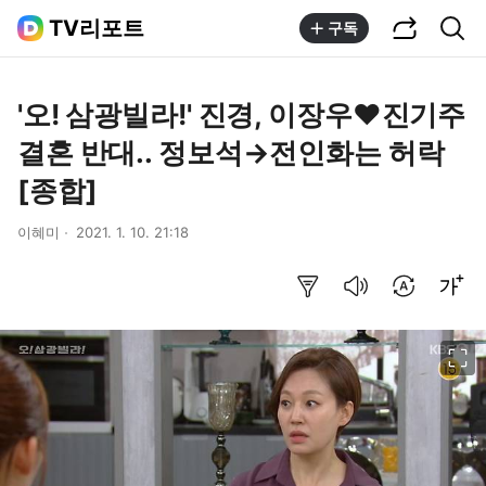
공유하기
통합검색
TV리포트
구독
'오! 삼광빌라!' 진경, 이장우♥진기주
결혼 반대.. 정보석→전인화는 허락
[종합]
이혜미
2021. 1. 10. 21:18
요약보기
음성으로 듣기
번역 설정
글씨크기 조절하기
이미지 크게 보기