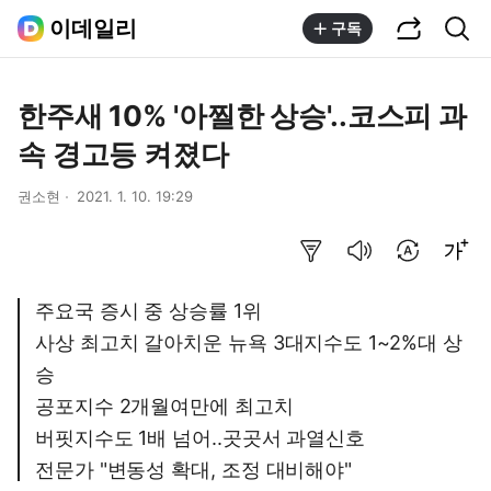
공유하기
통합검색
이데일리
구독
한주새 10% '아찔한 상승'..코스피 과
속 경고등 켜졌다
권소현
2021. 1. 10. 19:29
요약보기
음성으로 듣기
번역 설정
글씨크기 조절하기
주요국 증시 중 상승률 1위
사상 최고치 갈아치운 뉴욕 3대지수도 1~2%대 상
승
공포지수 2개월여만에 최고치
버핏지수도 1배 넘어..곳곳서 과열신호
전문가 "변동성 확대, 조정 대비해야"