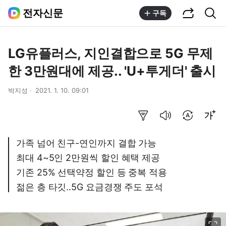
공유하기
통합검색
전자신문
구독
LG유플러스, 지인결합으로 5G 무제
한 3만원대에 제공.. 'U+투게더' 출시
박지성
2021. 1. 10. 09:01
요약보기
음성으로 듣기
번역 설정
글씨크기 조절하기
가족 넘어 친구-연인까지 결합 가능
최대 4~5인 2만원씩 할인 혜택 제공
기존 25% 선택약정 할인 등 중복 적용
젊은 층 타깃..5G 요금경쟁 주도 포석
이미지 크게 보기