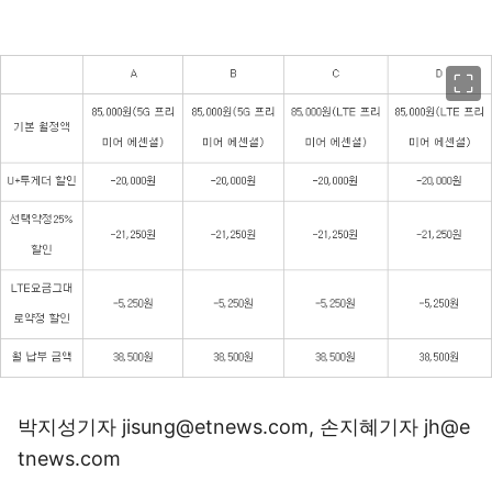
이미지 크게 보기
박지성기자 jisung@etnews.com, 손지혜기자 jh@e
tnews.com