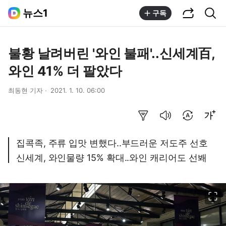
공유하기
통합검색
뉴스1
구독
불황 날려버린 '와인 불패'..신세계百,
와인 41% 더 팔았다
최동현 기자
2021. 1. 10. 06:00
요약보기
음성으로 듣기
번역 설정
글씨크기 조절하기
집콕족, 주류 입맛 변했다..부드러운 저도주 선호
신세계, 와인물량 15% 확대..와인 캐리어도 선봬
이미지 크게 보기