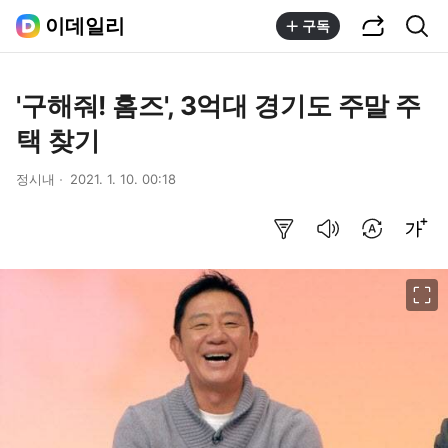
공유하기
통합검색
이데일리
구독
'구해줘! 홈즈', 3억대 경기도 주말 주
택 찾기
정시내
2021. 1. 10. 00:18
요약보기
음성으로 듣기
번역 설정
글씨크기 조절하기
이미지 크게 보기