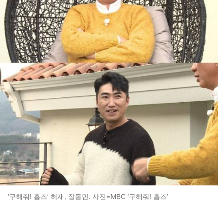
‘구해줘! 홈즈’ 허재, 장동민. 사진=MBC ‘구해줘! 홈즈’