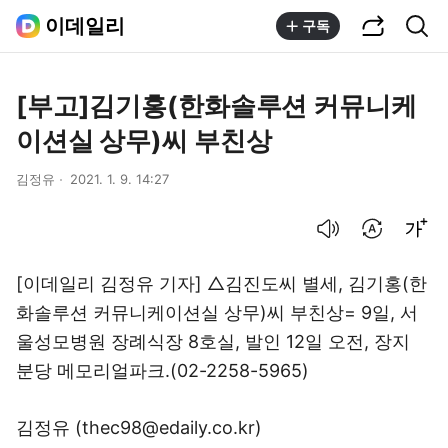
공유하기
통합검색
이데일리
구독
[부고]김기홍(한화솔루션 커뮤니케
이션실 상무)씨 부친상
김정유
2021. 1. 9. 14:27
음성으로 듣기
번역 설정
글씨크기 조절하기
[이데일리 김정유 기자] △김진도씨 별세, 김기홍(한
화솔루션 커뮤니케이션실 상무)씨 부친상= 9일, 서
울성모병원 장례식장 8호실, 발인 12일 오전, 장지
분당 메모리얼파크.(02-2258-5965)
김정유 (thec98@edaily.co.kr)