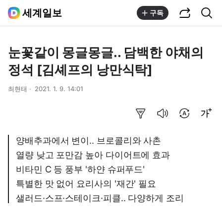
공유하기
통합검색
세계일보
구독
눈꽃같이 몽글몽글.. 담백한 야채의
정석 [김셰프의 낭만식탁]
최현태
2021. 1. 9. 14:01
요약보기
음성으로 듣기
번역 설정
글씨크기 조절하기
양배추과에서 변이.. 브로콜리와 사촌
열량 낮고 포만감 높아 다이어트에 효과
비타민 C 등 풍부 '하얀 슈퍼푸드'
특별한 맛 없어 요리사의 '재간' 필요
샐러드·스프·스테이크·피클.. 다양하게 조리