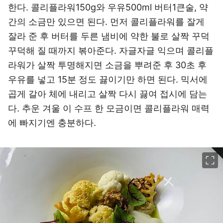
한다. 콜리플라워150g와 우유500ml 버터1큰술, 약
간의 소금만 있으면 된다. 먼저 콜리플라워를 잘게
잘라 준 후 버터를 두른 냄비에 약한 불로 살짝 꾸덕
꾸덕해 질 때까지 볶아준다. 자글자글 익으며 콜리플
라워가 살짝 투명해지면 소금을 뿌려준 후 30초 후
우유를 넣고 15분 정도 끓이기만 하면 된다. 믹서에
곱게 갈아 체에 내리고 살짝 다시 끓여 접시에 담는
다. 추운 겨울 이 수프 한 모금이면 콜리플라워 매력
에 빠지기엔 충분하다.
이미지 크게 보기