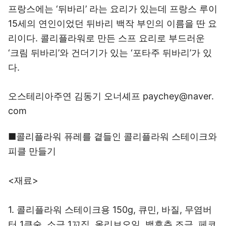
프랑스에는 ‘뒤바리’ 라는 요리가 있는데 프랑스 루이
15세의 연인이었던 뒤바리 백작 부인의 이름을 딴 요
리이다. 콜리플라워로 만든 스프 요리로 부드러운
‘크림 뒤바리’와 건더기가 있는 ‘포타주 뒤바리’가 있
다.
오스테리아주연 김동기 오너셰프 paychey@naver.
com
■콜리플라워 퓨레를 곁들인 콜리플라워 스테이크와
피클 만들기
<재료>
1. 콜리플라워 스테이크용 150g, 큐민, 바질, 무염버
터 1큰술, 소금 1꼬집, 올리브오일, 백후추 조금. 페코