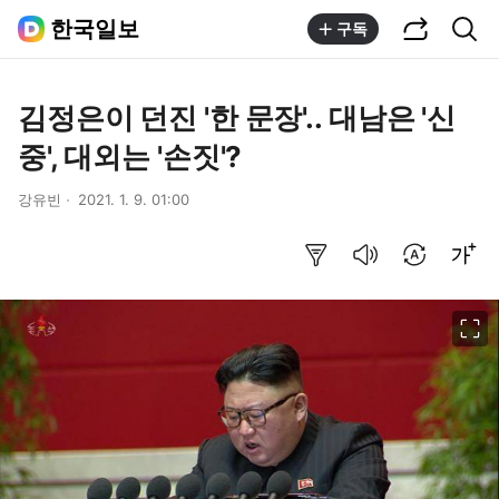
공유하기
통합검색
한국일보
구독
김정은이 던진 '한 문장'.. 대남은 '신
중', 대외는 '손짓'?
강유빈
2021. 1. 9. 01:00
요약보기
음성으로 듣기
번역 설정
글씨크기 조절하기
이미지 크게 보기