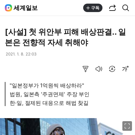
공유하기
통합검색
세계일보
구독
[사설] 첫 위안부 피해 배상판결.. 일
본은 전향적 자세 취해야
2021. 1. 8. 22:03
요약보기
음성으로 듣기
번역 설정
글씨크기 조절하기
"일본정부가 1억원씩 배상하라"
법원, 일본측 '주권면제' 주장 부인
한·일, 절제된 대응으로 해법 찾길
이미지 크게 보기