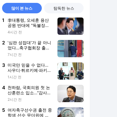
많이 본 뉴스
탐독한 뉴스
1
李대통령, 오세훈 용산
공원 반대에 "독불장군
처럼 못해…서울시와 협
4시간 전
의하라"
2
'심판 성접대'가 끝 아니
었다…축구협회장 출장
에 부인 3회 동반 '펑펑'
7시간 전
3
미국만 믿을 수 없다…
사우디·튀르키예·파키스
탄 '공동방위협정' 체결
1시간 전
(종합)
4
천하람, 국회의원 첫 논
산훈련소 입소…"감사하
는 마음으로 훈련"
2시간 전
5
여자축구선수권 출전 중
학생 선수 무더위에 탈