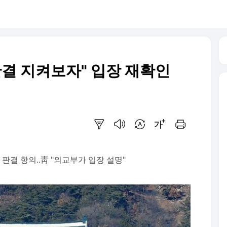
"판결 지켜보자" 입장 재확인
요약보기
음성으로 듣기
번역 설정
글씨크기 조절하기
인쇄하기
판결 항의..靑 "외교부가 입장 설명"