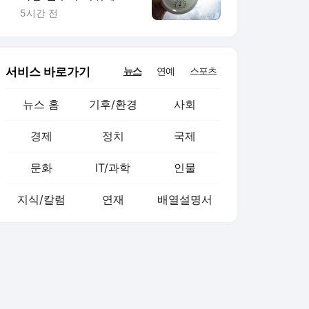
진…킥오프 1시간 연기
5시간 전
서비스 바로가기
뉴스
연예
스포츠
뉴스 홈
기후/환경
사회
경제
정치
국제
문화
IT/과학
인물
지식/칼럼
연재
배열설명서