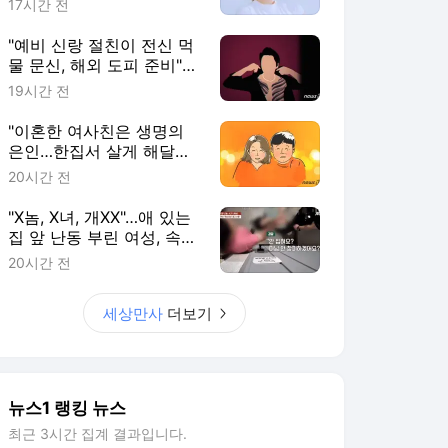
17시간 전
"예비 신랑 절친이 전신 먹
물 문신, 해외 도피 준비"…
예비 신부 '혼란'
19시간 전
"이혼한 여사친은 생명의
은인…한집서 살게 해달라"
남편 요구에 '절망'
20시간 전
"X놈, X녀, 개XX"…애 있는
집 앞 난동 부린 여성, 속옷
까지 훌러덩[영상]
20시간 전
세상만사
더보기
뉴스1 랭킹 뉴스
최근 3시간 집계 결과입니다.