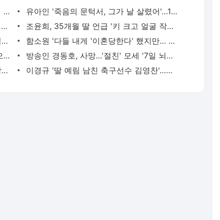
서울대 의대 목표 '전교 1등' 중학생, 담임 실수로 고입 불합격
유아인 '죽음의 문턱서, 그가 날 살렸어'…1억원대 애마에 무슨 일?
박나래 '보살 언니들, 장례식장 다녀온 내게 '귀신 냄새' 난다더라' 소름
조윤희, 35개월 딸 언급 '키 크고 얼굴 작아…동물 도와줄 사람될 것'
조국 '봐라 김태우 징역형!…野와 언론, 얼마나 날 공격하고 추궁했던가'
함소원 '다들 내게 '이혼당한다' 했지만… 인생은 그런것' 뭉클 조언
'컬투쇼' 딘딘 '코로나19 백신 회사 주식으로 수익률 28% 달성'
방송인 경동호, 사망…'절친' 모세 '7일 뇌사 판정 후 장기기증, 명복 빌어달라'
박하선 '결혼 전 류수영과 첫 회식서 실망…영어로 말 많이해'
이경규 '딸 예림 남친 축구선수 김영찬'…이동국 '같은 팀에 있었다'