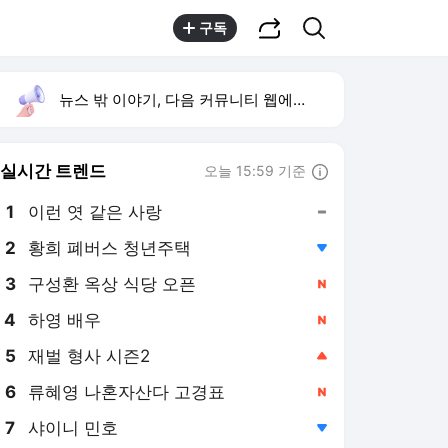
공유하기
검색
구독
뉴스 밖 이야기, 다음 커뮤니티 웹에서 보기
실시간 트렌드
오늘 15:59 기준
툴팁보기
1
이런 엿 같은 사랑
,유지
2
황희 폐버스 청년주택
,하락
3
구성환 옥상 식당 오픈
,신규
4
하영 배우
,신규
5
재벌 형사 시즌2
,상승
6
류혜영 나혼자산다 고경표
,신규
7
샤이니 민호
,하락