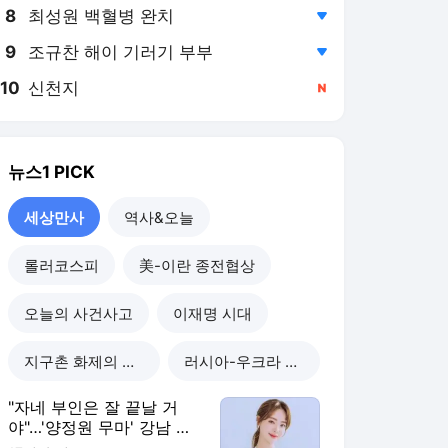
8
최성원 백혈병 완치
,하락
9
조규찬 해이 기러기 부부
,하락
10
신천지
,신규
뉴스1
PICK
세상만사
역사&오늘
롤러코스피
美-이란 종전협상
오늘의 사건사고
이재명 시대
지구촌 화제의 뉴스
러시아-우크라 전쟁
"자네 부인은 잘 끝날 거
야"…'양정원 무마' 강남 경
찰, 다른 돈도 받은 정황