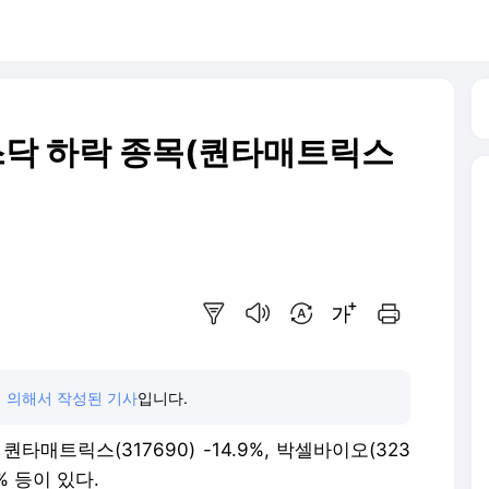
 코스닥 하락 종목(퀀타매트릭스
요약보기
음성으로 듣기
번역 설정
글씨크기 조절하기
인쇄하기
 의해서 작성된 기사
입니다.
매트릭스(317690) -14.9%, 박셀바이오(323
8% 등이 있다.