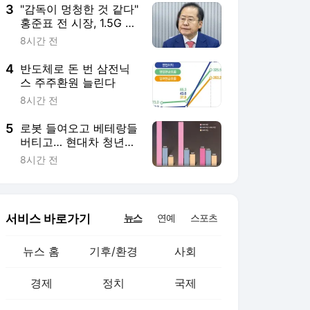
3
"감독이 멍청한 것 같다"
홍준표 전 시장, 1.5G 차
뒤처진 삼성 뼈 때린 '작
8시간 전
심 비판'
4
반도체로 돈 번 삼전닉
스 주주환원 늘린다
8시간 전
5
로봇 들여오고 베테랑들
버티고… 현대차 청년채
용 65% 급감
8시간 전
서비스 바로가기
뉴스
연예
스포츠
뉴스 홈
기후/환경
사회
경제
정치
국제