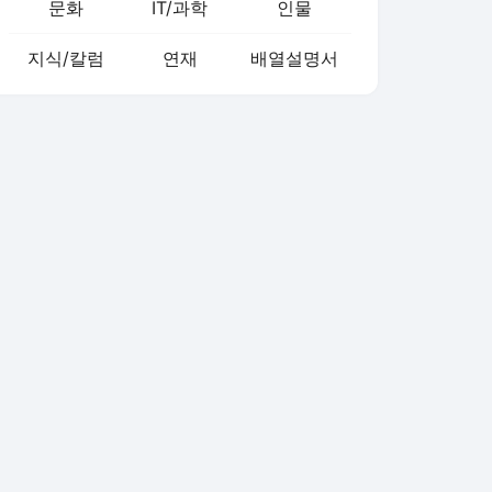
문화
IT/과학
인물
지식/칼럼
연재
배열설명서