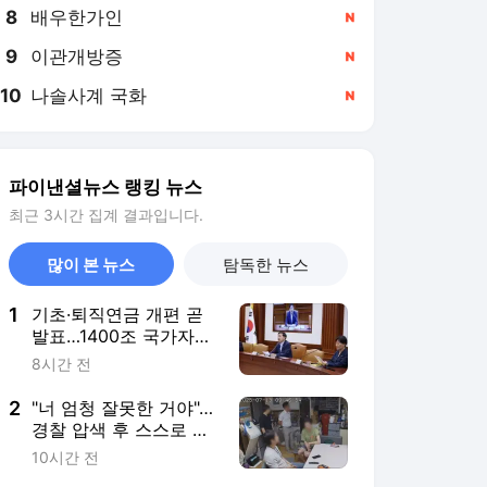
8
배우한가인
,신규
9
이관개방증
,신규
10
나솔사계 국화
,신규
파이낸셜뉴스 랭킹 뉴스
최근 3시간 집계 결과입니다.
많이 본 뉴스
탐독한 뉴스
1
기초·퇴직연금 개편 곧
발표…1400조 국가자산
적극 운용
8시간 전
2
"너 엄청 잘못한 거야"…
경찰 압색 후 스스로 목
숨 끊은 10대, 유족 국가
10시간 전
배상 소송