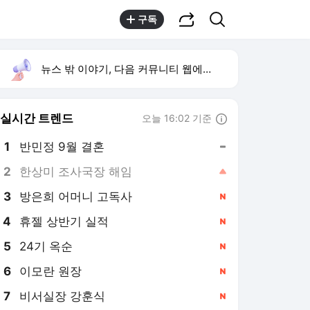
공유하기
검색
구독
뉴스 밖 이야기, 다음 커뮤니티 웹에서 보기
실시간 트렌드
오늘 16:02 기준
툴팁보기
1
반민정 9월 결혼
,유지
2
한상미 조사국장 해임
,상승
3
방은희 어머니 고독사
,신규
4
휴젤 상반기 실적
,신규
5
24기 옥순
,신규
6
이모란 원장
,신규
7
비서실장 강훈식
,신규