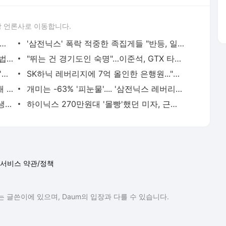
 언론사로 이동합니다.
 아파트 방화사건 수사팀장 숨진 채 발견…사망 경위 조사
'삼전닉스' 폭락 적중한 족집게들 "반등, 일회성 아니다"면서... AI 과잉투자엔 '우려'
황정민 사생활 논란, '77번 통화' 기록에 법조계 주목
"뛰는 건 경기도인 숙명"…이준석, GTX 타고 국회 출근길 "1시간 6분 걸렸다"
日 유명 영화배우, 자택서 숨진 채 발견…'마약투약 혐의'
SK하닉 레버리지에 7억 올인한 은행원..."한 달 만에 5억 증발" 멘붕
경기 광주 아파트 화단서 40대 女 숨진 채 발견…시신 옆엔 '이불'
개미는 -63% '피눈물'.... '삼전닉스 레버리지' 운용사, 얼마 벌었나 봤더니
세 번 결혼 후 싱글 된 이아현…"어렸고, 생각도 짧았다"
하이닉스 270만원대 '몰빵'했던 미자, 근황 질문에 "지금 털면 죽어요"
서비스 약관/정책
 글쓴이에 있으며, Daum의 입장과 다를 수 있습니다.