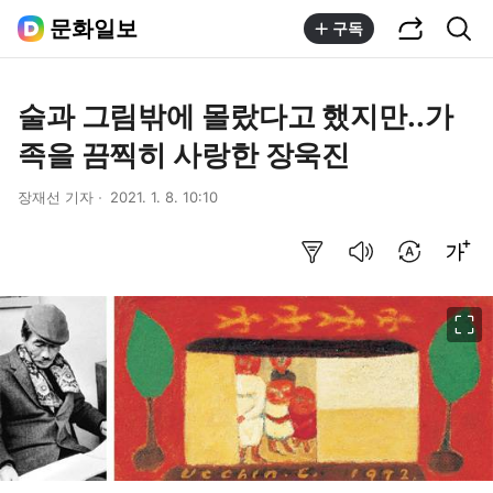
공유하기
통합검색
문화일보
구독
술과 그림밖에 몰랐다고 했지만..가
족을 끔찍히 사랑한 장욱진
장재선 기자
2021. 1. 8. 10:10
요약보기
음성으로 듣기
번역 설정
글씨크기 조절하기
이미지 크게 보기