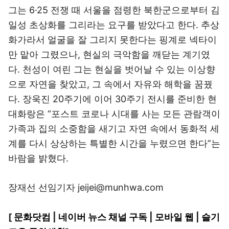
그는 6·25 전쟁 때 서울을 점령한 북한군으로부터 김
일성 초상화를 그리라는 요구를 받았다고 한다. 추상
화가라서 얼굴을 잘 그리지 못한다는 핑계로 넥타이
만 맡아 그렸으나, 현실의 극악함을 깨닫는 계기였
다. 천성이 여린 그는 현실을 벗어날 수 있는 이상향
으로 자연을 찾았고, 그 속에서 자유와 해학을 꿈꿨
다. 장욱진 20주기에 이어 30주기 전시를 준비한 현
대화랑은 “포스트 코로나 시대를 사는 모든 관람객이
가족과 집의 소중함을 새기고 자연 속에서 동화적 세
계를 다시 상상하는 특별한 시간을 누렸으면 한다”는
바람을 밝혔다.
장재선 선임기자 jeijei@munhwa.com
[
문화닷컴
|
네이버 뉴스 채널 구독
|
모바일 웹
|
슬기