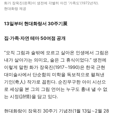
화가 장욱진(왼쪽)이 생전에 각별히 아낀 ‘가족도’(1972년작).
현대화랑 제공
13일부터 현대화랑서 30주기展
집·가족·자연 테마 50여점 공개
“오직 그림과 술밖에 모르고 살아온 인생에서 그림은
내가 살아가는 의미요, 술은 그 휴식이었다.” 생전에
이렇게 말한 화가 장욱진(1917∼1990)은 한국 근현
대미술사에서 단순함의 미학을 독보적으로 펼쳐낸
기인(奇人) 작가로 꼽힌다. 순진무구한 아이 시선으
로 세상을 본 그의 그림 언어는 누구도 흉내 낼 수 없
는 시정(詩情)을 담고 있다.
현대화랑이 장욱진 30주기 기념전(1월 13일∼2월 28