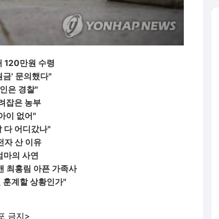
 120만원 수령
금' 문의했다"
인은 경찰"
때려잡은 농부
아이 없어"
 다 어디갔나"
전자 산 이유
 엄마의 사연
그맨 최홍림 아픈 가족사
권 훈계할 상황인가"
포 금지>