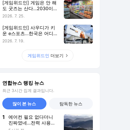
연합뉴스 랭킹 뉴스
최근 3시간 집계 결과입니다.
많이 본 뉴스
탐독한 뉴스
1
에어컨 필요 없다더니
진짜였네…전력 사용량
으로 본 냉방 도시
5시간 전
2
박찬호가 투자한 MLB
애슬레틱스, 26년 일한
포스트 단장과 결별
3시간 전
3
천안 11세 사망…교회서
함께 지낸 성인들 '학대
치사' 여부 수사
1시간 전
4
'김민재 헤더골' 뮌헨, 프
리시즌 경기서 애스턴