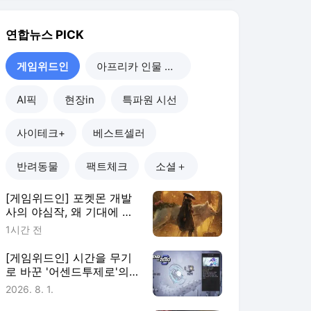
[게임위드인] 포켓몬 개발
사의 야심작, 왜 기대에 못
미쳤나
1시간 전
[게임위드인] 시간을 무기
로 바꾼 '어센드투제로'의
실험
2026. 8. 1.
[게임위드인] 게임은 안 해
도 굿즈는 산다…2030이
게임에 남는 법
2026. 7. 25.
[게임위드인] 사우디가 키
운 e스포츠…한국은 어디에
있나
2026. 7. 19.
게임위드인
더보기