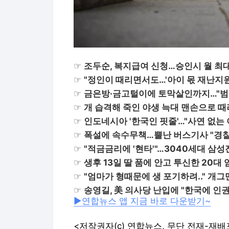
☞
조두순, 복지급여 신청…승인시 월 최대
☞
"정인이 때리면서도…'아이 몫 재난지원
☞
금은방·금고털이에 토막살인까지…"범
☞
개 습격해 죽인 야생 늑대 맨손으로 
☞
인도네시아 '한국인 핏줄'…"사연 없는 
☞
폭설에 속수무책…뿔난 버스기사 "경찰
☞
"적금금리에 '현타'"…3040세대 삼성
☞
생후 13일 딸 품에 안고 투신한 20대
☞
"엄마가 형때문에 생 포기하려.." 개
☞
송영길, 美 의사당 난입에 "한국에 인
▶연합뉴스 앱 지금 바로 다운받기~
<저작권자(c) 연합뉴스, 무단 전재-재배