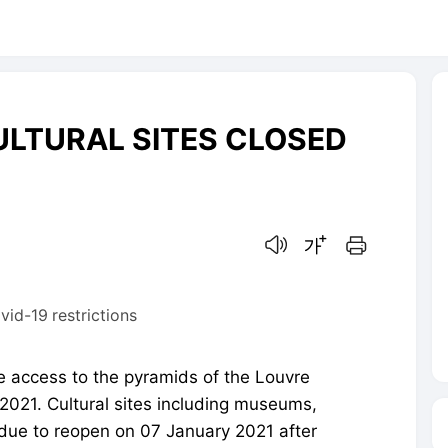
ULTURAL SITES CLOSED
음성으로 듣기
글씨크기 조절하기
인쇄하기
vid-19 restrictions
 access to the pyramids of the Louvre
2021. Cultural sites including museums,
 due to reopen on 07 January 2021 after