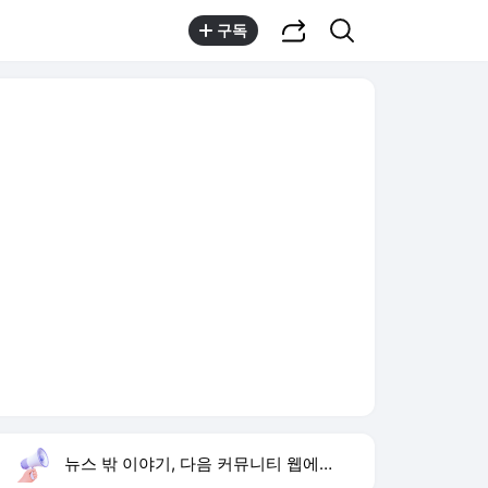
공유하기
검색
구독
뉴스 밖 이야기, 다음 커뮤니티 웹에서 보기
실시간 트렌드
오늘 3:22 기준
툴팁보기
1
조규찬 해이
,유지
2
하리수 미키정 이혼 이유
,유지
3
황희 버스하우스
,신규
4
범정부 폭염 대응
,신규
5
소중한 너
,신규