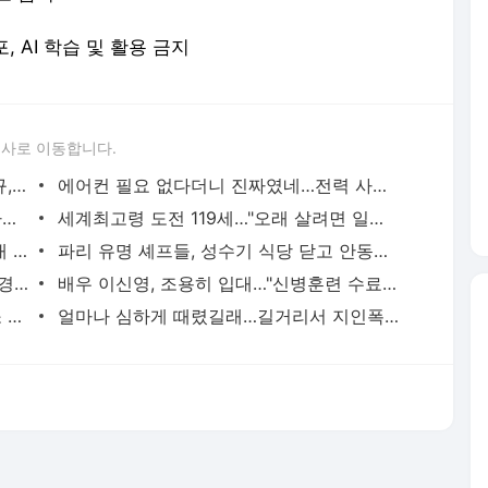
포, AI 학습 및 활용 금지
론사로 이동합니다.
이임생이 밝힌 홍명보 선임 내막…"정몽규, TD판단 믿는다고 해"(종합) | 연합뉴스
에어컨 필요 없다더니 진짜였네…전력 사용량으로 본 냉방 도시 | 연합뉴스
새벽 급습부터 회사 탈출까지…유튜브 사로잡은 '날것'의 일상 | 연합뉴스
세계최고령 도전 119세…"오래 살려면 일하고 건강하게 먹어라" | 연합뉴스
집에서 말다툼 중 어머니 흉기 살해…10대 아들 체포 | 연합뉴스
파리 유명 셰프들, 성수기 식당 닫고 안동서 한식 배운다 | 연합뉴스
골프채로 합정동 YG 사옥 출입문 쾅쾅…경찰, 20대 여성 체포 | 연합뉴스
배우 이신영, 조용히 입대…"신병훈련 수료, 군 생활 집중" | 연합뉴스
태국 명문학교서 중학생 총기 난사…최소 7명 살해(종합2보) | 연합뉴스
얼마나 심하게 때렸길래…길거리서 지인폭행 50대 살인미수 혐의 | 연합뉴스