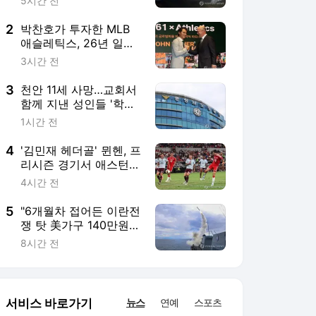
빌라 2-1 격파
4시간 전
5
"6개월차 접어든 이란전
쟁 탓 美가구 140만원
추가 부담"
8시간 전
서비스 바로가기
뉴스
연예
스포츠
뉴스 홈
기후/환경
사회
경제
정치
국제
문화
IT/과학
인물
지식/칼럼
연재
배열설명서