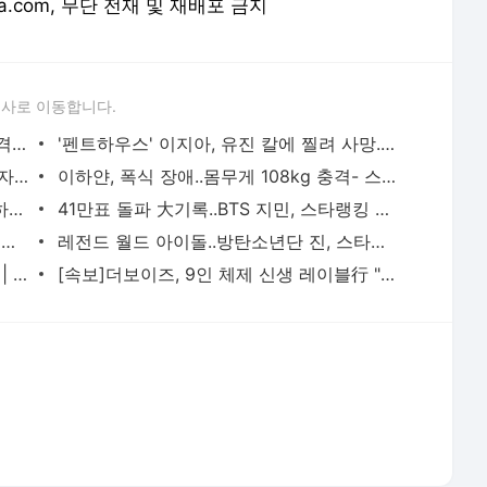
orea.com, 무단 전재 및 재배포 금지
론사로 이동합니다.
'320kg' 빅죠, 수술했지만 결국 사망 '충격' - 스타뉴스
'펜트하우스' 이지아, 유진 칼에 찔려 사망..시즌2 前 '충격 엔딩'[종합]- 스타뉴스
김상혁 "내가 몰락한 연예인? 나 사업 부자야!"[스타IN★]- 스타뉴스
이하얀, 폭식 장애..몸무게 108kg 충격- 스타뉴스
빅현배 눈물 "빅죠 사망..가시는 길 따뜻하게 해달라"- 스타뉴스
41만표 돌파 大기록..BTS 지민, 스타랭킹 男아이돌 독보적 1위 | 스타뉴스
무서운 상승세..코르티스 성현, 스타랭킹 男아이돌 2주째 2위 | 스타뉴스
레전드 월드 아이돌..방탄소년단 진, 스타랭킹 男아이돌 3위 | 스타뉴스
1위 방탄소년단, 2위 임영웅, 3위 유재석 | 스타뉴스
[속보]더보이즈, 9인 체제 신생 레이블行 "팬들과의 약속 최우선" | 스타뉴스
서비스 약관/정책
 글쓴이에 있으며, Daum의 입장과 다를 수 있습니다.