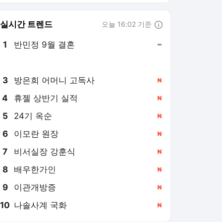
8
배우한가인
,신규
9
이관개방증
,신규
10
나솔사계 국화
,신규
스타뉴스 랭킹 뉴스
최근 3시간 집계 결과입니다.
많이 본 뉴스
1
[단독]이승기, 차가원 소
유 '한남동 빌라' 이사
안한다..105억 전세금
11시간 전
갈등 커지나
2
"너가 너무 무서워"..황
정민, 스토킹 피의자에
62번 먼저 전화 건 이유
14시간 전
[스타이슈]