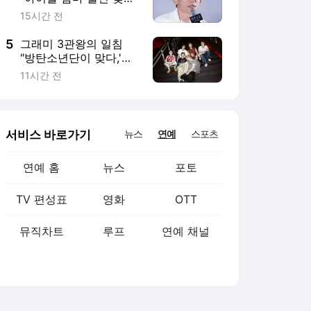
뮤직차트
루프
연예 채널