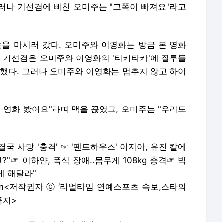
그러나 기선겸에 삐친 오미주는 "그쪽이 빠져요"라고
술을 마시러 갔다. 오미주와 이영화는 방금 본 영화
. 기선겸은 오미주와 이영화의 '티키타카'에 질투를
 했다. 그러나 오미주와 이영화는 멈추지 않고 하이
 영화 봤어요"라며 맥을 끊었고, 오미주는 "우리도
 결국 사망 '충격'
☞
'펜트하우스' 이지아, 유진 칼에
?"
☞
이하얀, 폭식 장애..몸무게 108kg 충격
☞
빅
게 해달라"
.com<저작권자 ⓒ ‘리얼타임 연예스포츠 속보,스타의
금지>