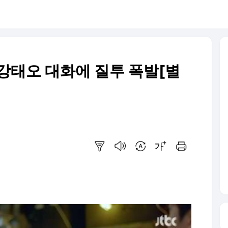
X강태오 대화에 질투 폭발[별
요약보기
음성으로 듣기
번역 설정
글씨크기 조절하기
인쇄하기