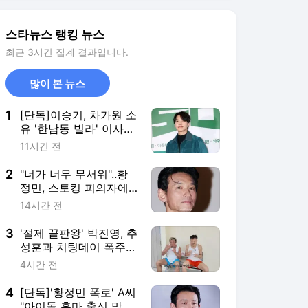
3
'절제 끝판왕' 박진영, 추
성훈과 치팅데이 폭주
"유기농 필요 없어" [추
4시간 전
성훈]
4
[단독]'황정민 폭로' A씨
"아이돌 홈마 출신 맞
다..큰 의미 없는 망신
15시간 전
주기" [인터뷰]
5
그래미 3관왕의 일침
"방탄소년단이 맞다,'아
시안팝'신설은 포용 아
11시간 전
닌 격리"[K-EYES]
서비스 바로가기
뉴스
연예
스포츠
연예 홈
뉴스
포토
TV 편성표
영화
OTT