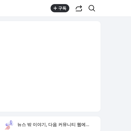
공유하기
검색
구독
뉴스 밖 이야기, 다음 커뮤니티 웹에서 보기
실시간 트렌드
오늘 16:02 기준
툴팁보기
1
반민정 9월 결혼
,유지
2
한상미 조사국장 해임
,상승
3
방은희 어머니 고독사
,신규
4
휴젤 상반기 실적
,신규
5
24기 옥순
,신규
6
이모란 원장
,신규
7
비서실장 강훈식
,신규