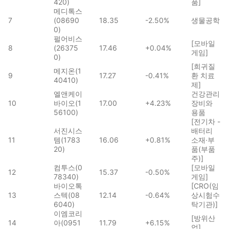
420)
품]
메디톡스
7
(08690
18.35
-2.50%
생물공학
0)
펄어비스
[모바일
8
(26375
17.46
+0.04%
게임]
0)
[희귀질
메지온(1
9
17.27
-0.41%
환 치료
40410)
제]
엘앤케이
건강관리
10
바이오(1
17.00
+4.23%
장비와
56100)
용품
[전기차 -
서진시스
배터리
11
템(1783
16.06
+0.81%
소재·부
20)
품(부품
주)]
컴투스(0
[모바일
12
15.37
-0.50%
78340)
게임]
바이오톡
[CRO(임
13
스텍(08
12.14
-0.64%
상시험수
6040)
탁기관)]
이엠코리
[방위산
14
아(0951
11.79
+6.15%
업]