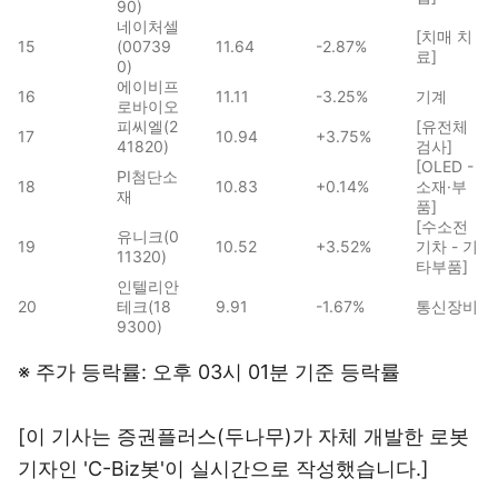
90)
네이처셀
[치매 치
15
(00739
11.64
-2.87%
료]
0)
에이비프
16
11.11
-3.25%
기계
로바이오
피씨엘(2
[유전체
17
10.94
+3.75%
41820)
검사]
[OLED -
PI첨단소
18
10.83
+0.14%
소재·부
재
품]
[수소전
유니크(0
19
10.52
+3.52%
기차 - 기
11320)
타부품]
인텔리안
20
테크(18
9.91
-1.67%
통신장비
9300)
※ 주가 등락률: 오후 03시 01분 기준 등락률
[이 기사는 증권플러스(두나무)가 자체 개발한 로봇
기자인 'C-Biz봇'이 실시간으로 작성했습니다.]