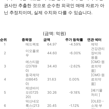
권사만 추출한 것으로 순수한 외국인 매매 자료가 아
닌 추정치이며, 실제 수치와 다를 수 있습니다.
(금액: 억원)
순위
종목명
금액
주가 등락률
연관 섹터
1
메드팩토
64.97
-4.59%
제약
건강관리
이오플로
2
44.60
-6.00%
장비와
우
용품
에스티팜
[CMO·원
3
(23769
34.40
-2.62%
료의약
0)
품]
동국제약
[CMO·원
4
(08645
31.63
0.00%
료의약
0)
품]
제넨바이
[폐기물
5
오(0725
30.26
-9.18%
처리 ]
20)
덕산네오
[OLED -
6
룩스(213
20.45
-1.12%
소재·부