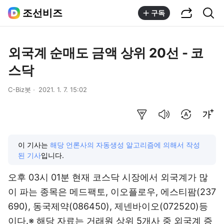
공유하기
통합검색
조선비즈
구독
외국계 순매도 금액 상위 20선 - 코
스닥
C-Biz봇
2021. 1. 7. 15:02
요약보기
음성으로 듣기
번역 설정
글씨크기 조절하기
이 기사는
해당 언론사의 자동생성 알고리즘에 의해서 작성
된 기사
입니다.
오후 03시 01분 현재 코스닥 시장에서 외국계가 많
이 파는 종목은 메드팩토, 이오플로우,
에스티팜(237
690)
,
동국제약(086450)
,
제넨바이오(072520)
등
이다.※ 해당 자료는 거래원 상위 5개사 중 외국계 증