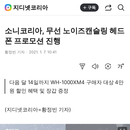
공유하기
통합검색
지디넷코리아
구독
소니코리아, 무선 노이즈캔슬링 헤드
폰 프로모션 진행
황정빈 기자
2021. 1. 7. 10:41
요약보기
음성으로 듣기
번역 설정
글씨크기 조절하기
다음 달 14일까지 WH-1000XM4 구매자 대상 4만
원 할인 혜택 및 장갑 증정
(지디넷코리아=황정빈 기자)
이미지 크게 보기