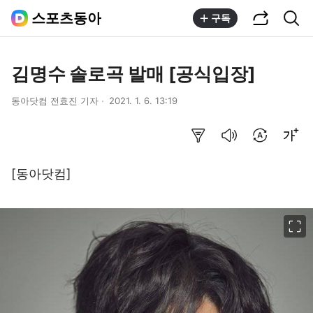
공유하기
통합검색
스포츠동아
구독
김명수 솔로곡 발매 [공식입장]
동아닷컴 전효진 기자
2021. 1. 6. 13:19
요약보기
음성으로 듣기
번역 설정
글씨크기 조절하기
[동아닷컴]
이미지 크게 보기