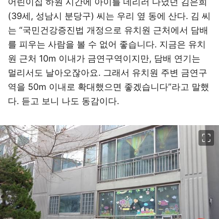
어린이집 하원 시간에 아이를 데리러 다녔던 김은희
(39세, 성남시 분당구) 씨는 우리 옆 동에 산다. 김 씨
는 “국민건강증진법 개정으로 유치원 근처에서 담배
를 피우는 사람을 볼 수 없어 좋습니다. 지금은 유치
원 근처 10m 이내가 금연구역이지만, 담배 연기는
멀리서도 날아오잖아요. 그래서 유치원 주변 금연구
역을 50m 이내로 확대했으면 좋겠습니다”라고 말했
다. 듣고 보니 나도 동감이다.
이미지 크게 보기