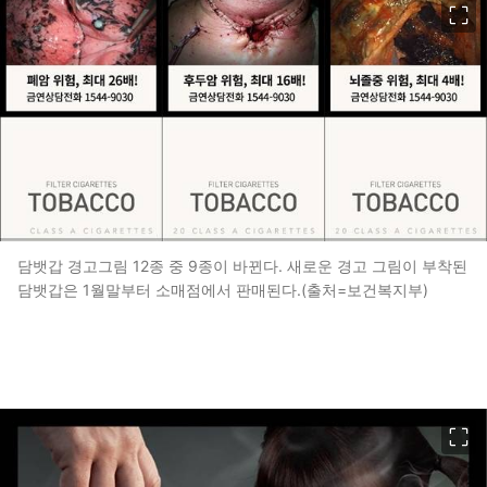
담뱃갑 경고그림 12종 중 9종이 바뀐다. 새로운 경고 그림이 부착된
담뱃갑은 1월말부터 소매점에서 판매된다.(출처=보건복지부)
이미지 크게 보기