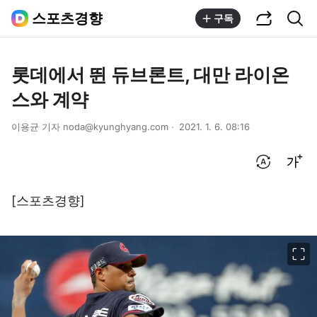
공유하기
통합검색
스포츠경향
구독
롯데에서 뛴 듀브론트, 대만 라이온
스와 계약
이용균 기자 noda@kyunghyang.com
2021. 1. 6. 08:16
번역 설정
글씨크기 조절하기
[스포츠경향]
이미지 크게 보기