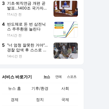
3
기초·퇴직연금 개편 곧
발표…1400조 국가자산
적극 운용
11시간 전
4
반도체로 돈 번 삼전닉
스 주주환원 늘린다
11시간 전
5
"너 엄청 잘못한 거야"…
경찰 압색 후 스스로 목
숨 끊은 10대, 유족 국가
14시간 전
배상 소송
서비스 바로가기
뉴스
연예
스포츠
뉴스 홈
기후/환경
사회
경제
정치
국제