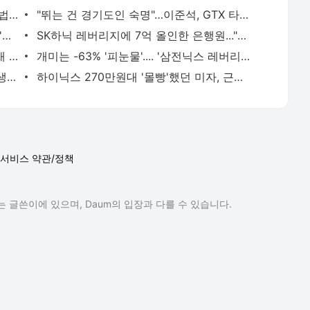
황정민 사생활 논란, '77번 통화' 기록에 법조계 주목
"뛰는 건 경기도인 숙명"…이준석, GTX 타고 국회 출근길 "1시간 6분 걸렸다"
日 유명 영화배우, 자택서 숨진 채 발견…'마약투약 혐의'
SK하닉 레버리지에 7억 올인한 은행원..."한 달 만에 5억 증발" 멘붕
경기 광주 아파트 화단서 40대 女 숨진 채 발견…시신 옆엔 '이불'
개미는 -63% '피눈물'.... '삼전닉스 레버리지' 운용사, 얼마 벌었나 봤더니
세 번 결혼 후 싱글 된 이아현…"어렸고, 생각도 짧았다"
하이닉스 270만원대 '몰빵'했던 미자, 근황 질문에 "지금 털면 죽어요"
서비스 약관/정책
 글쓴이에 있으며, Daum의 입장과 다를 수 있습니다.