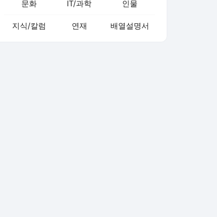
문화
IT/과학
인물
지식/칼럼
연재
배열설명서