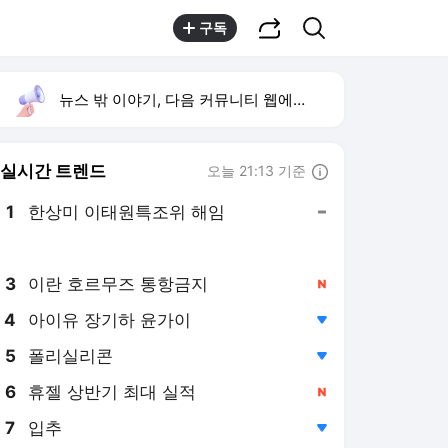
공유하기
검색
구독
뉴스 밖 이야기, 다음 커뮤니티 웹에서 보기
실시간 트렌드
오늘 21:13 기준
툴팁보기
1
한상미 이태원특조위 해임
,유지
2
트럼프 원정출산 금지
,신규
3
이란 호르무즈 통항금지
,신규
4
아이유 장기하 윤가이
,하락
5
폴리실리콘
,하락
6
휴젤 상반기 최대 실적
,신규
7
입추
,하락