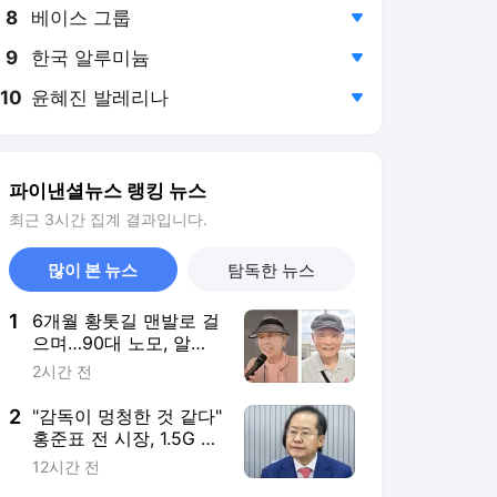
8
베이스 그룹
,하락
9
한국 알루미늄
,하락
10
윤혜진 발레리나
,하락
파이낸셜뉴스 랭킹 뉴스
최근 3시간 집계 결과입니다.
많이 본 뉴스
탐독한 뉴스
1
6개월 황톳길 맨발로 걸
으며…90대 노모, 알츠
하이머 이겨냈다 [박동
2시간 전
창의 맨발걷기學]
2
"감독이 멍청한 것 같다"
홍준표 전 시장, 1.5G 차
뒤처진 삼성 뼈 때린 '작
12시간 전
심 비판'