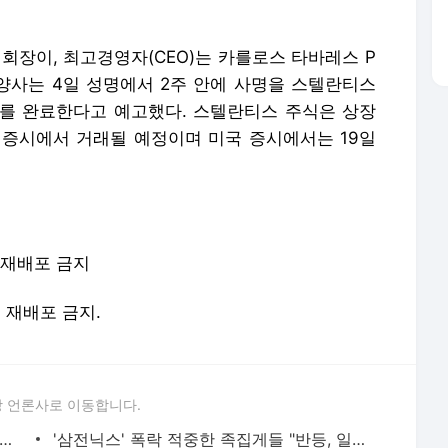
 회장이, 최고경영자(CEO)는 카를로스 타바레스 P
 양사는 4일 성명에서 2주 안에 사명을 스텔란티스
절차를 완료한다고 예고했다. 스텔란티스 주식은 상장
 증시에서 거래될 예정이며 미국 증시에서는 19일
-재배포 금지
및 재배포 금지.
 언론사로 이동합니다.
 아파트 방화사건 수사팀장 숨진 채 발견…사망 경위 조사
'삼전닉스' 폭락 적중한 족집게들 "반등, 일회성 아니다"면서... AI 과잉투자엔 '우려'