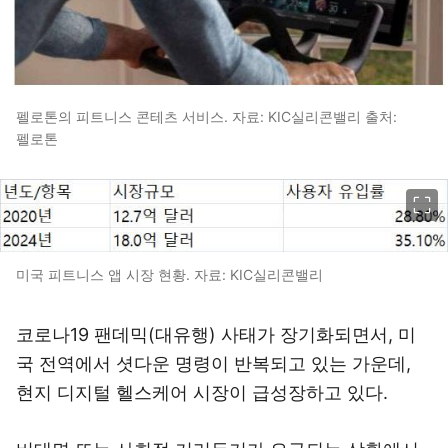
펠로톤의 피트니스 콘테츠 서비스. 자료: KIC실리콘밸리 출처:
펠로톤
이미지 크게 보기
미국 피트니스 앱 시장 현황. 자료: KIC실리콘밸리
코로나19 팬데믹(대유행) 사태가 장기화되면서, 미
국 전역에서 셧다운 명령이 반복되고 있는 가운데,
현지 디지털 헬스케어 시장이 급성장하고 있다.