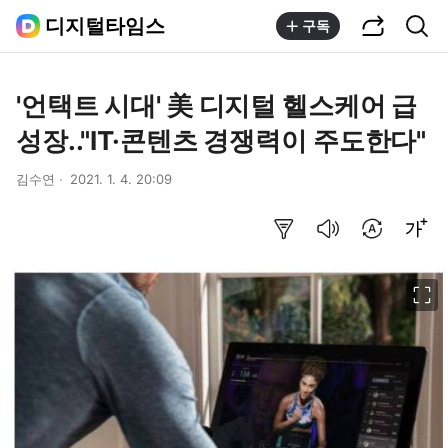
공유하기
통합검색
디지털타임스
구독
'언택트 시대' 美 디지털 헬스케어 급
성장.."IT·콘텐츠 경쟁력이 주도한다"
김수연
2021. 1. 4. 20:09
요약보기
음성으로 듣기
번역 설정
글씨크기 조절하기
이미지 크게 보기