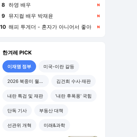
8
하영 배우
,신규
9
뮤지컬 배우 박재윤
,신규
10
해피 투게더 - 혼자가 아니어서 좋아
,신규
한겨레
PICK
이재명 정부
미국-이란 갈등
2026 북중미 월드컵
김건희 수사·재판
내란 특검 및 재판
'내란 후폭풍' 국힘
단독 기사
부동산 대책
선관위 개혁
미래&과학