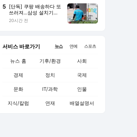
5
[단독] 쿠팡 배송하다 또
쓰러져…삼성 설치기사
“땀냄새로 평점 깎아”
20시간 전
서비스 바로가기
뉴스
연예
스포츠
뉴스 홈
기후/환경
사회
경제
정치
국제
문화
IT/과학
인물
지식/칼럼
연재
배열설명서