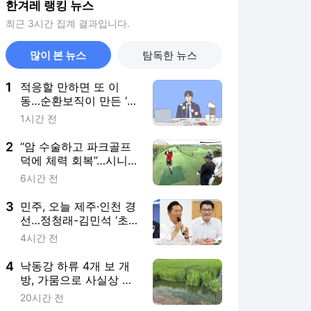
한겨레 랭킹 뉴스
최근 3시간 집계 결과입니다.
많이 본 뉴스
탐독한 뉴스
1
적응할 만하면 또 이
동…순환보직이 만든 ‘번
아웃’ [.txt]
1시간 전
2
“암 수술하고 파크골프
덕에 체력 회복”…시니어
전신 운동으로 각광
6시간 전
3
민주, 오늘 제주·인천 경
선…정청래-김민석 ‘초
박빙’ 속 2차전
4시간 전
4
낙동강 하류 4개 보 개
방, 가뭄으로 사실상 실
패
20시간 전