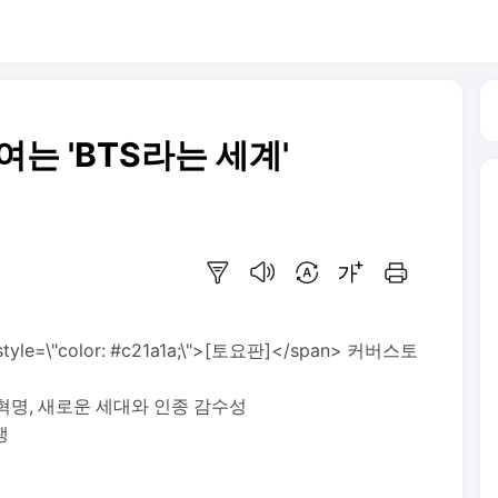
는 'BTS라는 세계'
요약보기
음성으로 듣기
번역 설정
글씨크기 조절하기
인쇄하기
le=\"color: #c21a1a;\">[토요판]</span> 커버스토
">BTS 혁명, 새로운 세대와 인종 감수성
쟁