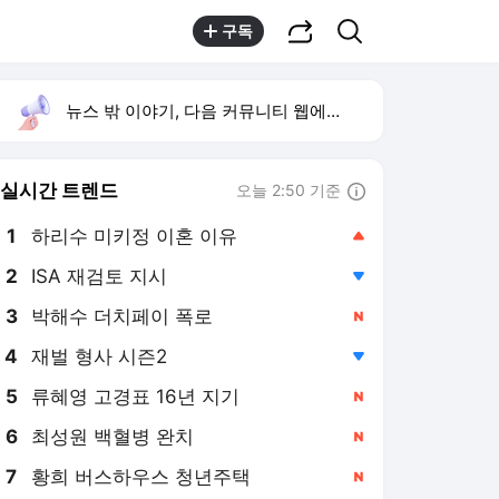
공유하기
검색
구독
뉴스 밖 이야기, 다음 커뮤니티 웹에서 보기
실시간 트렌드
오늘 2:50 기준
툴팁보기
1
하리수 미키정 이혼 이유
,상승
2
ISA 재검토 지시
,하락
3
박해수 더치페이 폭로
,신규
4
재벌 형사 시즌2
,하락
5
류혜영 고경표 16년 지기
,신규
6
최성원 백혈병 완치
,신규
7
황희 버스하우스 청년주택
,신규