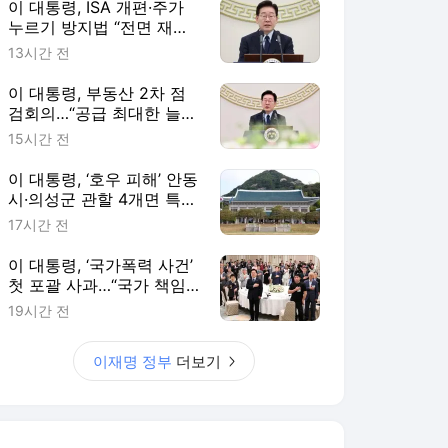
이 대통령, ISA 개편·주가
누르기 방지법 “전면 재검
토“ 지시
13시간 전
이 대통령, 부동산 2차 점
검회의…“공급 최대한 늘리
고 시기도 앞당겨라”
15시간 전
이 대통령, ‘호우 피해’ 안동
시·의성군 관할 4개면 특별
재난지역 선포
17시간 전
이 대통령, ‘국가폭력 사건’
첫 포괄 사과…“국가 책임
에 유효기간 없다”
19시간 전
이재명 정부
더보기