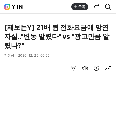
공유하기
통합검색
YTN
구독
[제보는Y] 21배 뛴 전화요금에 망연
자실.."변동 알렸다" vs "광고만큼 알
렸나?"
김민성
2020. 12. 25. 06:52
요약보기
음성으로 듣기
번역 설정
글씨크기 조절하기