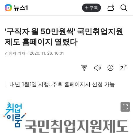
공유하기
통합검색
뉴스1
구독
'구직자 월 50만원씩' 국민취업지원
제도 홈페이지 열렸다
김혜지 기자
2020. 11. 26. 10:01
요약보기
음성으로 듣기
번역 설정
글씨크기 조절하기
내년 1월1일 시행..추후 홈페이지서 신청 가능
이미지 크게 보기