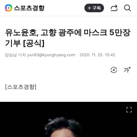
공유하기
통합검색
스포츠경향
구독
유노윤호, 고향 광주에 마스크 5만장
기부 [공식]
양승남 기자 ysn93@kyunghyang.com
2020. 11. 25. 15:42
번역 설정
글씨크기 조절하기
[스포츠경향]
이미지 크게 보기