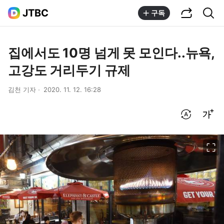
공유하기
통합검색
JTBC
구독
집에서도 10명 넘게 못 모인다..뉴욕,
고강도 거리두기 규제
김천 기자
2020. 11. 12. 16:28
번역 설정
글씨크기 조절하기
이미지 크게 보기