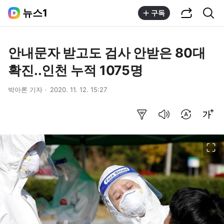
공유하기
통합검색
뉴스1
구독
안내문자 받고도 검사 안받은 80대
확진..인천 누적 1075명
박아론 기자
2020. 11. 12. 15:27
요약보기
음성으로 듣기
번역 설정
글씨크기 조절하기
이미지 크게 보기