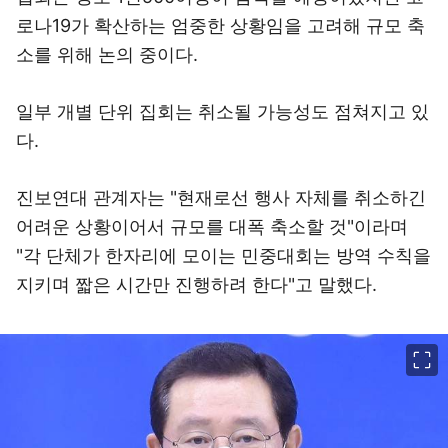
로나19가 확산하는 엄중한 상황임을 고려해 규모 축
소를 위해 논의 중이다.
일부 개별 단위 집회는 취소될 가능성도 점쳐지고 있
다.
진보연대 관계자는 "현재로선 행사 자체를 취소하긴
어려운 상황이어서 규모를 대폭 축소할 것"이라며
"각 단체가 한자리에 모이는 민중대회는 방역 수칙을
지키며 짧은 시간만 진행하려 한다"고 말했다.
이미지 크게 보기