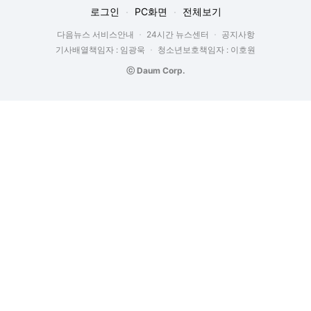
로그인
PC화면
전체보기
다음뉴스 서비스안내
24시간 뉴스센터
공지사항
기사배열책임자 : 임광욱
청소년보호책임자 : 이호원
ⓒ Daum Corp.