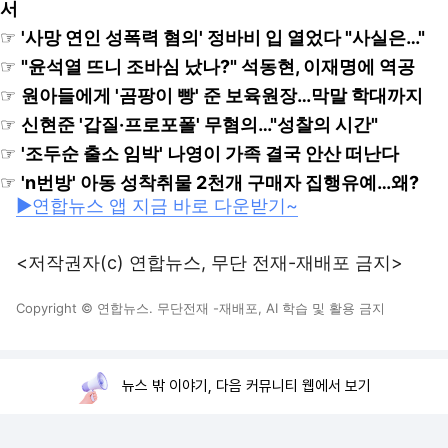
서
☞
'사망 연인 성폭력 혐의' 정바비 입 열었다 "사실은…"
☞
"윤석열 뜨니 조바심 났나?" 석동현, 이재명에 역공
☞
원아들에게 '곰팡이 빵' 준 보육원장…막말 학대까지
☞
신현준 '갑질·프로포폴' 무혐의…"성찰의 시간"
☞
'조두순 출소 임박' 나영이 가족 결국 안산 떠난다
☞
'n번방' 아동 성착취물 2천개 구매자 집행유예…왜?
▶연합뉴스 앱 지금 바로 다운받기~
<저작권자(c) 연합뉴스, 무단 전재-재배포 금지>
Copyright © 연합뉴스. 무단전재 -재배포, AI 학습 및 활용 금지
뉴스 밖 이야기, 다음 커뮤니티 웹에서 보기