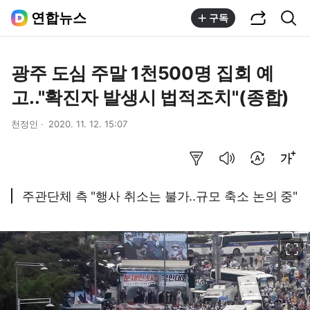
공유하기
통합검색
연합뉴스
구독
광주 도심 주말 1천500명 집회 예
고.."확진자 발생시 법적조치"(종합)
천정인
2020. 11. 12. 15:07
요약보기
음성으로 듣기
번역 설정
글씨크기 조절하기
주관단체 측 "행사 취소는 불가..규모 축소 논의 중"
이미지 크게 보기