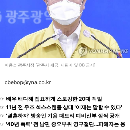
이용섭 광주시장 [광주시 제공. 재판매 및 DB 금지]
cbebop@yna.co.kr
☞
배우 배다해 집요하게 스토킹한 20대 적발
☞
11년 전 우즈 섹스스캔들 상대 '이제는 말할 수 있다'
☞
'결혼하자' 방송인 기욤 패트리 예비신부 깜짝 공개
☞
'40년 폭력' 전 남편 중요부위 영구절단…피해자는 용