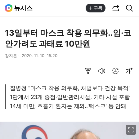
공유하기
통합검색
뉴시스
구독
13일부터 마스크 착용 의무화..입·코
안가려도 과태료 10만원
강지은
2020. 11. 10. 15:20
요약보기
음성으로 듣기
번역 설정
글씨크기 조절하기
질병청 "마스크 착용 의무화, 처벌보다 건강 목적"
1단계서 23개 중점·일반관리시설, 기타 시설 포함
14세 미만, 호흡기 환자는 제외..'턱스크' 등 안돼
이미지 크게 보기