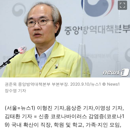
이미지 크게 보기
권준욱 중앙방역대책본부 부본부장. 2020.9.10/뉴스1 © News1
장수영 기자
(서울=뉴스1) 이형진 기자,음상준 기자,이영성 기자,
김태환 기자 = 신종 코로나바이러스 감염증(코로나1
9) 국내 확산이 직장, 학원 및 학교, 가족·지인 모임,