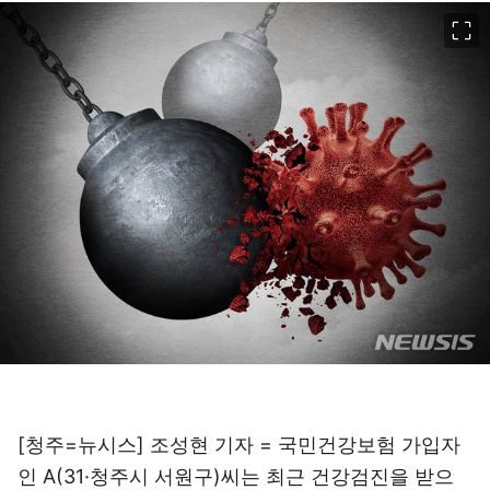
이미지 크게 보기
[청주=뉴시스] 조성현 기자 = 국민건강보험 가입자
인 A(31·청주시 서원구)씨는 최근 건강검진을 받으