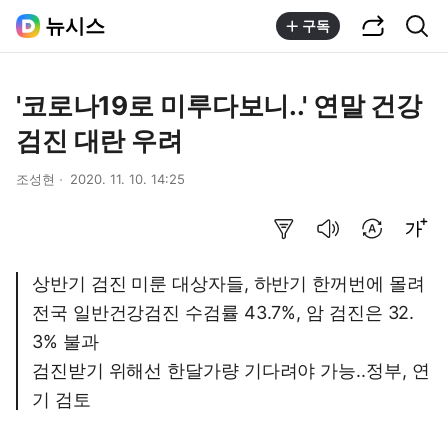
공유하기
통합검색
뉴시스
구독
'코로나19로 미루다보니..' 연말 건강
검진 대란 우려
조성현
2020. 11. 10. 14:25
요약보기
음성으로 듣기
번역 설정
글씨크기 조절하기
상반기 검진 미룬 대상자들, 하반기 한꺼번에 몰려
전국 일반건강검진 수검률 43.7%, 암 검진은 32.
3% 불과
검진받기 위해선 한달가량 기다려야 가능..정부, 연
기 검토