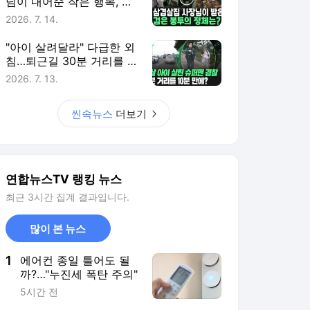
님이 내어준 작은 행복, 그
리고 감사와 화답
2026. 7. 14.
"아이 살려달라" 다급한 외
침…퇴근길 30분 거리를 단
10분 만에 뚫은 경찰 [씬속
2026. 7. 13.
뉴스]
씬속뉴스
더보기
연합뉴스TV 랭킹 뉴스
최근 3시간 집계 결과입니다.
많이 본 뉴스
1
에어컨 종일 틀어도 될
까?…"누진세 폭탄 주의"
5시간 전