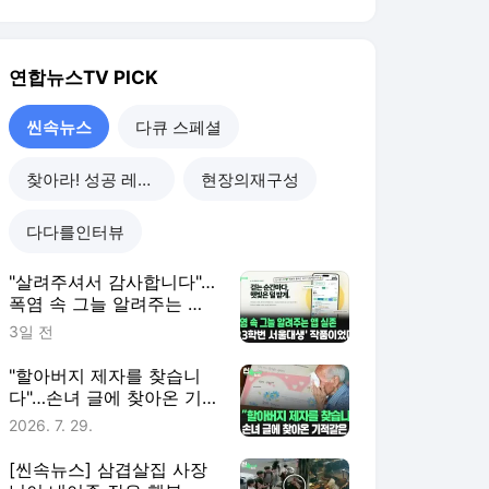
연합뉴스TV
PICK
씬속뉴스
다큐 스페셜
찾아라! 성공 레시피
현장의재구성
다다를인터뷰
"살려주셔서 감사합니다"…
폭염 속 그늘 알려주는 앱
실존 [씬속뉴스]
3일 전
"할아버지 제자를 찾습니
다"…손녀 글에 찾아온 기
적같은 일 [씬속뉴스]
2026. 7. 29.
[씬속뉴스] 삼겹살집 사장