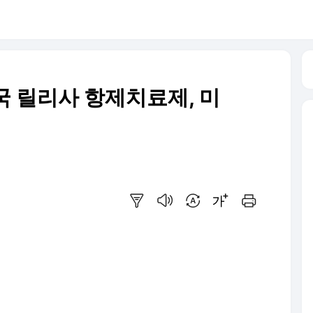
국 릴리사 항제치료제, 미
요약보기
음성으로 듣기
번역 설정
글씨크기 조절하기
인쇄하기