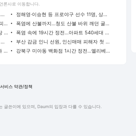
 언론사로 이동합니다.
서울 홍제동서 마을버스가 상가로 돌진…보행자 등 8명 부상
정해영·이승현 등 프로야구 선수 11명, 상무 야구단 합격
폭염 피해 서점으로…’텍스트 힙’이 바꾼 피서
폭염에 산불까지…청도 산불 바위 깨던 굴착기 불꽃 산불로
극심한 밤더위 물놀이장으로…한강수영장 북적
폭염 속에 19시간 정전…아파트 540세대 불편
황토 목욕에 과채 수영장까지…동물원의 여름나기
부산 감금 인니 선원, 인신매매 피해자 첫 인정
지나가자 지면온도 10도 ’뚝’…살수차 효과 톡톡
강북구 미아동 백화점 1시간 정전…엘리베이터 갇힘 신고도
서비스 약관/정책
 글쓴이에 있으며, Daum의 입장과 다를 수 있습니다.