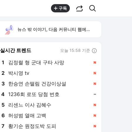
공유하기
검색
구독
뉴스 밖 이야기, 다음 커뮤니티 웹에서 보기
실시간 트렌드
오늘 15:58 기준
툴팁보기
1
김정렬 형 군대 구타 사망
,신규
2
박시영 tv
,신규
4
1236회 로또 당첨 번호
,유지
5
리센느 이사 김혜수
,신규
6
허성범 열애 고백
,신규
7
황기순 원정도박 도피
,신규