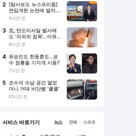
2
[탐사보도 뉴스프리즘]
연임개헌 논란에 발칵..
더 꼬여버린 권력개편
5시간 전
3
北, 탄도미사일 발사에
도 '의외의 침묵'…이유
는?
9시간 전
4
유승민도 한동훈도…보
수 잠룡들 기지개 시동?
7시간 전
5
조수석 수납 공간 열었
더니 거대 비단뱀 '쿨쿨'
21시간 전
서비스 바로가기
뉴스
연예
스포츠