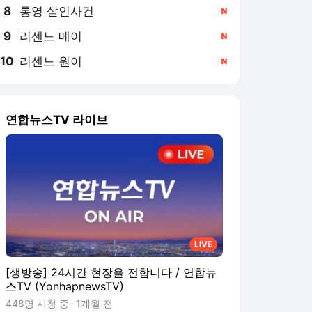
8
통영 살인사건
,신규
9
리센느 메이
,신규
10
리센느 원이
,신규
연합뉴스TV 라이브
LIVE
[생방송] 24시간 현장을 전합니다 / 연합뉴
스TV (YonhapnewsTV)
448명 시청 중
1개월 전