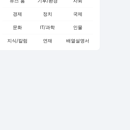
뉴스 홈
기후/환경
사회
경제
정치
국제
문화
IT/과학
인물
지식/칼럼
연재
배열설명서