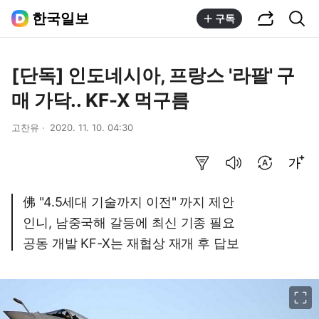
공유하기
통합검색
한국일보
구독
[단독] 인도네시아, 프랑스 '라팔' 구
매 가닥.. KF-X 먹구름
고찬유
2020. 11. 10. 04:30
요약보기
음성으로 듣기
번역 설정
글씨크기 조절하기
佛 "4.5세대 기술까지 이전" 까지 제안
인니, 남중국해 갈등에 최신 기종 필요
공동 개발 KF-X는 재협상 재개 후 답보
이미지 크게 보기