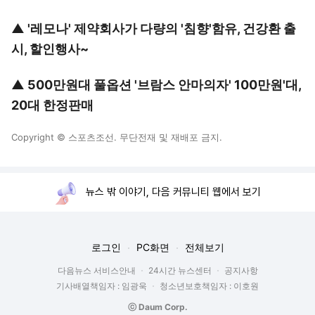
▲
'레모나' 제약회사가 다량의 '침향'함유, 건강환 출
시, 할인행사~
▲
500만원대 풀옵션 '브람스 안마의자' 100만원'대,
20대 한정판매
Copyright © 스포츠조선. 무단전재 및 재배포 금지.
뉴스 밖 이야기, 다음 커뮤니티 웹에서 보기
로그인
PC화면
전체보기
다음뉴스 서비스안내
24시간 뉴스센터
공지사항
기사배열책임자 : 임광욱
청소년보호책임자 : 이호원
ⓒ Daum Corp.