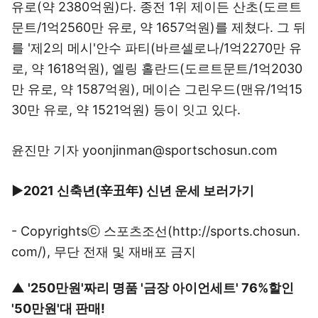
유로(약 2380억원)다. 종전 1위 제이든 산초(도르트
문트/1억2560만 유로, 약 1657억원)를 제쳤다. 그 뒤
를 '제2의 메시'안수 파티(바르셀로나/1억2270만 유
로, 약 1618억원), 엘링 홀란드(도르트문트/1억2030
만 유로, 약 1587억원), 메이슨 그린우드(맨유/1억15
30만 유로, 약 1521억원) 등이 잇고 있다.
윤진만 기자 yoonjinman@sportschosun.com
▶2021 신축년(辛丑年) 신년 운세 보러가기
- Copyrightsⓒ
스포츠조선(http://sports.chosun.
com/)
, 무단 전재 및 재배포 금지
▲
'250만원'짜리 명품 '금장 아이언세트' 76%할인
'50만원'대 판매!