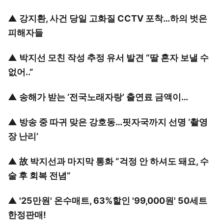
▲
강지환, 사건 당일 고화질 CCTV 포착…하의 벗은
피해자들
▲
박지선 모친 작성 추정 유서 발견 “딸 혼자 보낼 수
없어..”
▲
송해가 받는 ‘전국노래자랑’ 출연료 금액이…
▲
방송 중 따귀 맞은 강호동…핏자국까지 선명 ‘촬영
장 난리’
▲
故 박지선과 마지막 통화 “걱정 안 하셔도 돼요, 수
술 후 회복 전념”
▲
'25만원' 온수매트, 63%할인 '99,000원' 50세트
한정판매!