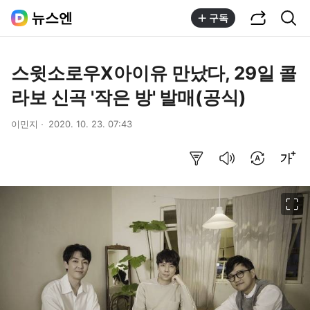
공유하기
통합검색
뉴스엔
구독
스윗소로우X아이유 만났다, 29일 콜
라보 신곡 '작은 방' 발매(공식)
이민지
2020. 10. 23. 07:43
요약보기
음성으로 듣기
번역 설정
글씨크기 조절하기
이미지 크게 보기