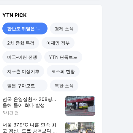
YTN
PICK
한반도 뒤덮은 '폭염'
경제 소식
2차 종합 특검
이재명 정부
미국-이란 전쟁
YTN 단독보도
지구촌 이상기후
코스피 현황
일본 구마모토 강진
북한 소식
전국 온열질환자 208명...
올해 들어 최다 발생
6시간 전
서울 37.9℃ 나흘 연속 최
고 경신...도쿄·방콕보다 덥