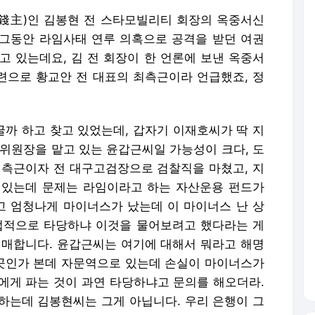
錢主)인 김봉현 전 스타모빌리티 회장의 옥중서신
그동안 라임사태 연루 의혹으로 공격을 받던 여권
고 있는데요, 김 전 회장이 한 언론에 보낸 옥중서
관련으로 황교안 전 대표의 최측근이라 언급했죠, 정
굴까 하고 찾고 있었는데, 갑자기 이재호씨가 딱 지
 위원장을 맡고 있는 윤갑근씨일 가능성이 크다, 도
 측근이자 전 대구고검장으로 검찰직을 마쳤고, 지
 있는데 문제는 라임이라고 하는 자산운용 펀드가
 엄청나게 마이너스가 났는데 이 마이너스 난 상
법적으로 타당하냐 이것을 물어보려고 했다라는 게
애매합니다. 윤갑근씨는 여기에 대해서 뭐라고 해명
 곳인가 본데 자문역으로 있는데 손실이 마이너스가
에게 파는 것이 과연 타당하냐고 문의를 해오더라.
하는데 김봉현씨는 그게 아닙니다. 우리 은행이 그