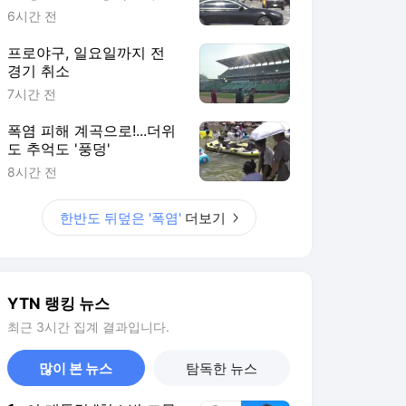
다
6시간 전
프로야구, 일요일까지 전
경기 취소
7시간 전
폭염 피해 계곡으로!...더위
도 추억도 '풍덩'
8시간 전
한반도 뒤덮은 '폭염'
더보기
YTN 랭킹 뉴스
최근 3시간 집계 결과입니다.
많이 본 뉴스
탐독한 뉴스