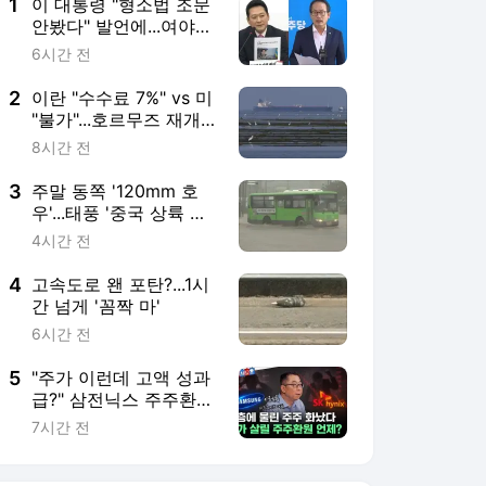
1
이 대통령 "형소법 조문
안봤다" 발언에...여야
설전 격화
6시간 전
2
이란 "수수료 7%" vs 미
"불가"...호르무즈 재개
방 막판 진통
8시간 전
3
주말 동쪽 '120mm 호
우'...태풍 '중국 상륙 뒤'
변수
4시간 전
4
고속도로 왠 포탄?...1시
간 넘게 '꼼짝 마'
6시간 전
5
"주가 이런데 고액 성과
급?" 삼전닉스 주주환원
은 언제? [몇층이세요]
7시간 전