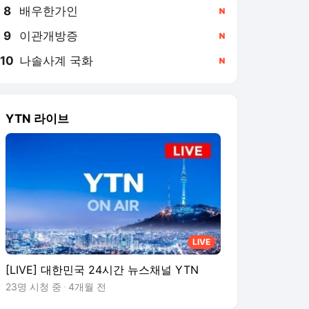
8
배우한가인
,신규
9
이관개방증
,신규
10
나솔사계 국화
,신규
YTN 라이브
LIVE
[LIVE] 대한민국 24시간 뉴스채널 YTN
23명 시청 중
4개월 전