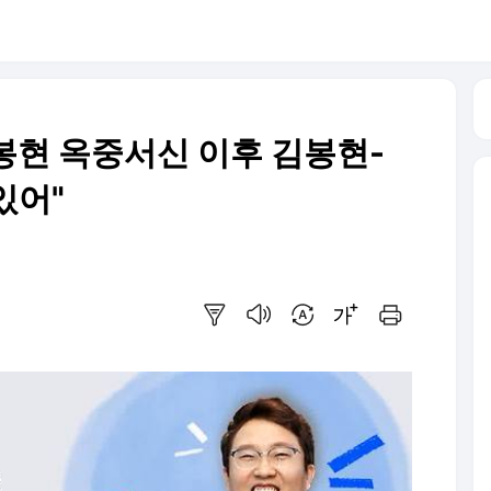
김봉현 옥중서신 이후 김봉현-
있어"
요약보기
음성으로 듣기
번역 설정
글씨크기 조절하기
인쇄하기