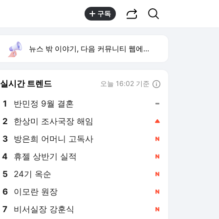
공유하기
검색
구독
뉴스 밖 이야기, 다음 커뮤니티 웹에서 보기
실시간 트렌드
오늘 16:02 기준
툴팁보기
1
반민정 9월 결혼
,유지
2
한상미 조사국장 해임
,상승
3
방은희 어머니 고독사
,신규
4
휴젤 상반기 실적
,신규
5
24기 옥순
,신규
6
이모란 원장
,신규
7
비서실장 강훈식
,신규