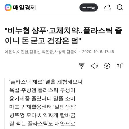
공유하기
통합검색
매일경제
구독
"비누형 샴푸·고체치약..플라스틱 줄
이니 돈 굳고 건강은 덤"
이윤식,이진한,김유신,박윤균,차창희,김금이
2020. 10. 6. 17:45
요약보기
음성으로 듣기
번역 설정
글씨크기 조절하기
'플라스틱 제로' 열흘 체험해보니
욕실·주방엔 플라스틱 투성이
용기제품 줄였더니 알뜰 소비
마포구 재활용센터 '알맹상점'
병뚜껑 모아 치약짜개 탈바꿈
잘 썩는 플라스틱도 대안으로