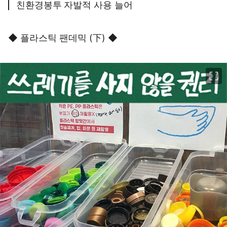
친환경봉투 자발적 사용 늘어
◆ 플라스틱 팬데믹 (下) ◆
이미지 크게 보기